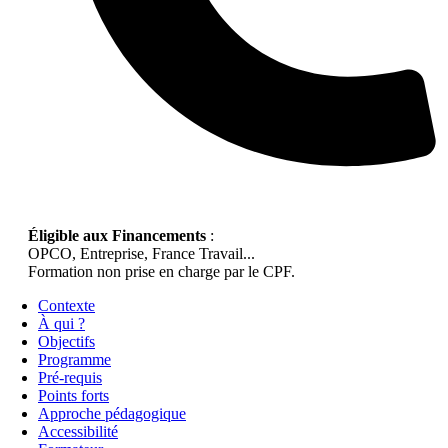
Éligible aux Financements
:
OPCO, Entreprise, France Travail...
Formation non prise en charge par le CPF.
Contexte
À qui ?
Objectifs
Programme
Pré-requis
Points forts
Approche pédagogique
Accessibilité