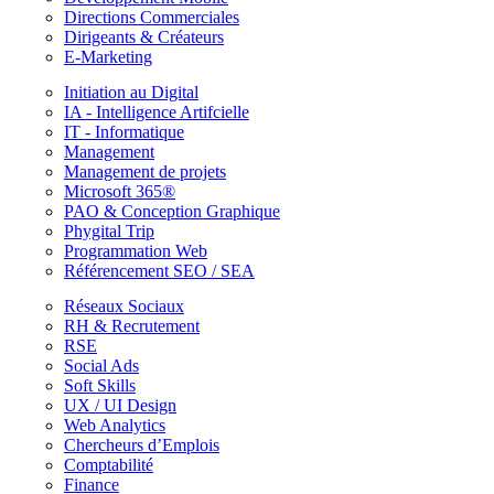
Directions Commerciales
Dirigeants & Créateurs
E-Marketing
Initiation au Digital
IA - Intelligence Artifcielle
IT - Informatique
Management
Management de projets
Microsoft 365®
PAO & Conception Graphique
Phygital Trip
Programmation Web
Référencement SEO / SEA
Réseaux Sociaux
RH & Recrutement
RSE
Social Ads
Soft Skills
UX / UI Design
Web Analytics
Chercheurs d’Emplois
Comptabilité
Finance