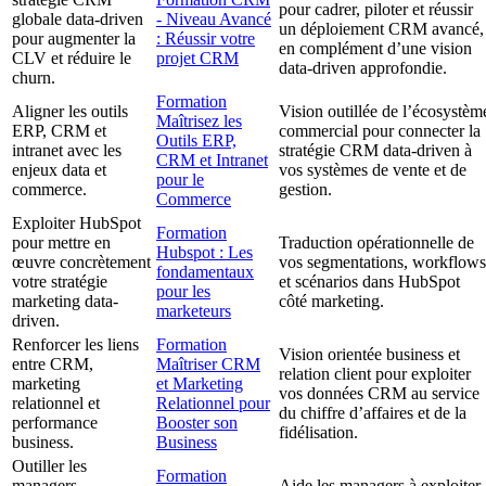
pour cadrer, piloter et réussir
globale data-driven
- Niveau Avancé
un déploiement CRM avancé,
pour augmenter la
: Réussir votre
en complément d’une vision
CLV et réduire le
projet CRM
data-driven approfondie.
churn.
Formation
Aligner les outils
Vision outillée de l’écosystèm
Maîtrisez les
ERP, CRM et
commercial pour connecter la
Outils ERP,
intranet avec les
stratégie CRM data-driven à
CRM et Intranet
enjeux data et
vos systèmes de vente et de
pour le
commerce.
gestion.
Commerce
Exploiter HubSpot
Formation
pour mettre en
Traduction opérationnelle de
Hubspot : Les
œuvre concrètement
vos segmentations, workflows
fondamentaux
votre stratégie
et scénarios dans HubSpot
pour les
marketing data-
côté marketing.
marketeurs
driven.
Renforcer les liens
Formation
Vision orientée business et
entre CRM,
Maîtriser CRM
relation client pour exploiter
marketing
et Marketing
vos données CRM au service
relationnel et
Relationnel pour
du chiffre d’affaires et de la
performance
Booster son
fidélisation.
business.
Business
Outiller les
Formation
managers
Aide les managers à exploiter