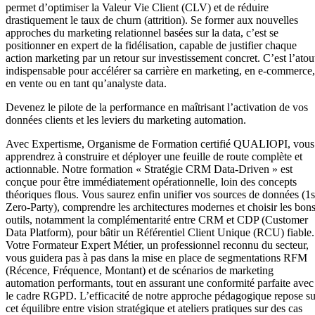
permet d’optimiser la Valeur Vie Client (CLV) et de réduire
drastiquement le taux de churn (attrition). Se former aux nouvelles
approches du marketing relationnel basées sur la data, c’est se
positionner en expert de la fidélisation, capable de justifier chaque
action marketing par un retour sur investissement concret. C’est l’atou
indispensable pour accélérer sa carrière en marketing, en e-commerce,
en vente ou en tant qu’analyste data.
Devenez le pilote de la performance en maîtrisant l’activation de vos
données clients et les leviers du marketing automation.
Avec Expertisme, Organisme de Formation certifié QUALIOPI, vous
apprendrez à construire et déployer une feuille de route complète et
actionnable. Notre formation « Stratégie CRM Data-Driven » est
conçue pour être immédiatement opérationnelle, loin des concepts
théoriques flous. Vous saurez enfin unifier vos sources de données (1s
Zero-Party), comprendre les architectures modernes et choisir les bon
outils, notamment la complémentarité entre CRM et CDP (Customer
Data Platform), pour bâtir un Référentiel Client Unique (RCU) fiable.
Votre Formateur Expert Métier, un professionnel reconnu du secteur,
vous guidera pas à pas dans la mise en place de segmentations RFM
(Récence, Fréquence, Montant) et de scénarios de marketing
automation performants, tout en assurant une conformité parfaite avec
le cadre RGPD. L’efficacité de notre approche pédagogique repose su
cet équilibre entre vision stratégique et ateliers pratiques sur des cas