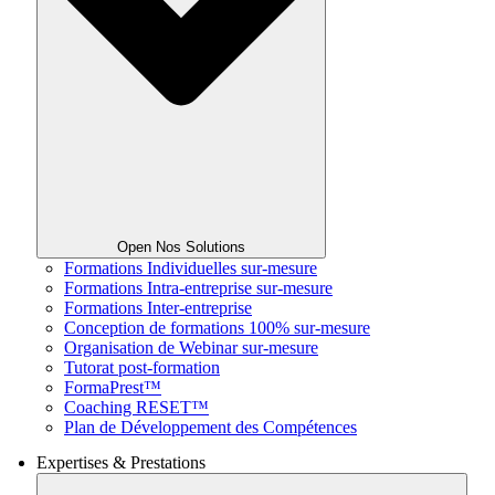
Open Nos Solutions
Formations Individuelles sur-mesure
Formations Intra-entreprise sur-mesure
Formations Inter-entreprise
Conception de formations 100% sur-mesure
Organisation de Webinar sur-mesure
Tutorat post-formation
FormaPrest™
Coaching RESET™
Plan de Développement des Compétences
Expertises & Prestations