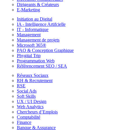
Dirigeants & Créateurs
E-Marketing
Initiation au Digital
IA - Intelligence Artifcielle
IT - Informatique
Management
Management de projets
Microsoft 365®
PAO & Conception Graphique
Phygital Trip
Programmation Web
Référencement SEO / SEA
Réseaux Sociaux
RH & Recrutement
RSE
Social Ads
Soft Skills
UX / UI Design
Web Analytics
Chercheurs d’Emplois
Comptabilité
Finance
Banque & Assurance