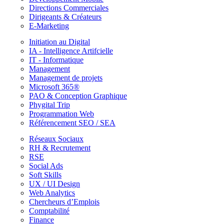
Directions Commerciales
Dirigeants & Créateurs
E-Marketing
Initiation au Digital
IA - Intelligence Artifcielle
IT - Informatique
Management
Management de projets
Microsoft 365®
PAO & Conception Graphique
Phygital Trip
Programmation Web
Référencement SEO / SEA
Réseaux Sociaux
RH & Recrutement
RSE
Social Ads
Soft Skills
UX / UI Design
Web Analytics
Chercheurs d’Emplois
Comptabilité
Finance