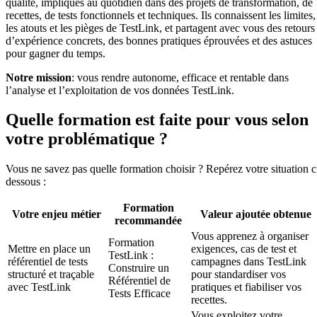
qualité, impliqués au quotidien dans des projets de transformation, de
recettes, de tests fonctionnels et techniques. Ils connaissent les limites,
les atouts et les pièges de TestLink, et partagent avec vous des retours
d’expérience concrets, des bonnes pratiques éprouvées et des astuces
pour gagner du temps.
Notre mission
: vous rendre autonome, efficace et rentable dans
l’analyse et l’exploitation de vos données TestLink.
Quelle formation est faite pour vous selon
votre problématique ?
Vous ne savez pas quelle formation choisir ? Repérez votre situation c
dessous :
Formation
Votre enjeu métier
Valeur ajoutée obtenue
recommandée
Vous apprenez à organiser
Formation
Mettre en place un
exigences, cas de test et
TestLink :
référentiel de tests
campagnes dans TestLink
Construire un
structuré et traçable
pour standardiser vos
Référentiel de
avec TestLink
pratiques et fiabiliser vos
Tests Efficace
recettes.
Vous exploitez votre