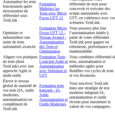
Automatiser les tests
Formation
référentiel de tests pour
fonctionnels après
Maîtrisez les
concevoir et exécuter des
structuration du
Tests avec Micro
scripts automatisés avec
référentiel sous
Focus UFT 12
UFT, en cohérence avec vo
TestLink
scénarios TestLink.
Formation Micro
Vous poussez plus loin
Optimiser et
Focus UFT 12 -
l’automatisation initiée à
industrialiser une
Niveau Avancé :
partir de votre référentiel
usine de tests
Automatisation
TestLink pour gagner en
automatisés avancée
des Tests et
robustesse, performance et
Optimisation
maintenabilité.
Aligner vos pratiques
Formation Tests
Vous combinez référentiel d
de tests (dont
Logiciels Agile et
tests, automatisation et
TestLink) avec une
Automatisation
méthodes agiles pour
approche Agile et
avec Selenium et
fluidifier vos cycles de tests
multi-outils
UFT
et vos livraisons.
Élever le niveau
Vous inscrivez TestLink
global de maturité de
Formation tests
dans une stratégie de test
vos tests (IA, outils
logiciels : IA,
moderne intégrant IA,
modernes,
Agile,
automatisation et outils
automatisation) en
Automatisation et
récents pour maximiser la
complément de
Outils Modernes
valeur de vos campagnes.
TestLink