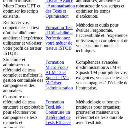
un outil industriel
Niveau Avancé
automatisés, améliorer la
Micro Focus UFT et
: Automatisation
robustesse de vos scripts et
optimiser les scripts
des Tests et
optimiser les temps
existants.
Optimisation
d’exécution.
Renforcer vos
Méthodes et outils pour
compétences en test
Formation Test
évaluer l’ergonomie,
d’utilisabilité pour
d'Utilisabilité –
l’accessibilité et l’expérience
améliorer l’expérience
Perfectionnez
utilisateur, en complément d
utilisateur et valoriser
votre métier de
vos tests fonctionnels et
votre profil de testeur
testeur ISTQB
techniques.
ISTQB.
Structurer et
Formation
Compétences avancées
administrer un
Micro Focus
d’administration ALM et
référentiel de tests
ALM 12 et
Squash TM pour piloter vos
complet et maîtriser la
Squash TM :
exigences, vos cas de tests et
gestion centralisée des
Maîtriser
vos campagnes à l’échelle d
campagnes et des
l'administration
l’entreprise.
anomalies.
Construire un
référentiel de tests
Formation
Méthodologie et bonnes
structuré et exploitable
TestLink :
pratiques pour organiser,
pour sécuriser vos
Construire un
prioriser et maintenir un
campagnes de tests
Référentiel de
référentiel de tests durable
manuels et
Tests Efficace
avec TestLink.
automatisés.