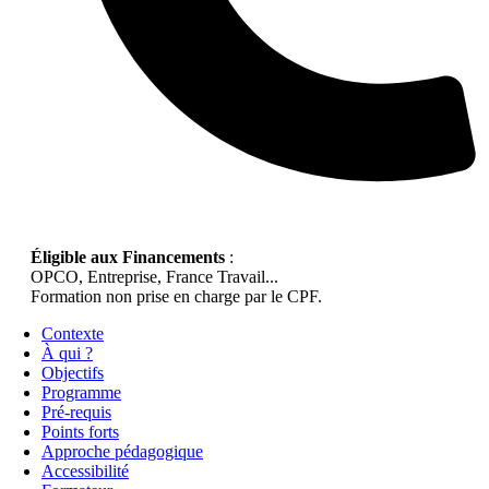
Éligible aux Financements
:
OPCO, Entreprise, France Travail...
Formation non prise en charge par le CPF.
Contexte
À qui ?
Objectifs
Programme
Pré-requis
Points forts
Approche pédagogique
Accessibilité