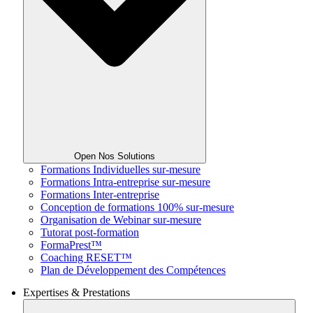
Open Nos Solutions
Formations Individuelles sur-mesure
Formations Intra-entreprise sur-mesure
Formations Inter-entreprise
Conception de formations 100% sur-mesure
Organisation de Webinar sur-mesure
Tutorat post-formation
FormaPrest™
Coaching RESET™
Plan de Développement des Compétences
Expertises & Prestations