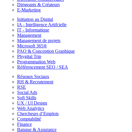
Dirigeants & Créateurs
E-Marketing
Initiation au Digital
IA - Intelligence Artifcielle
IT - Informatique
Management
Management de projets
Microsoft 365®
PAO & Conception Graphique
Phygital Trip
Programmation Web
Référencement SEO / SEA
Réseaux Sociaux
RH & Recrutement
RSE
Social Ads
Soft Skills
UX / UI Design
Web Analytics
Chercheurs d’Emplois
Comptabilité
Finance
Banque & Assurance