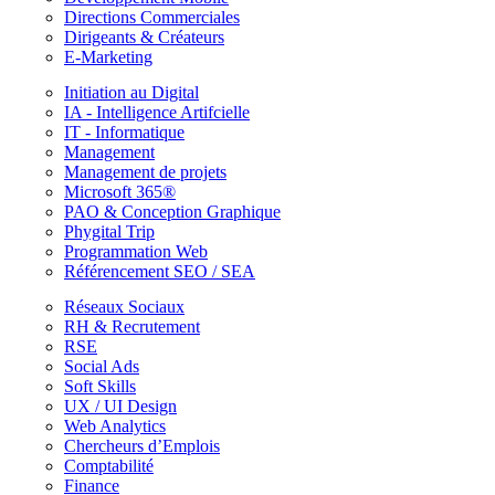
Directions Commerciales
Dirigeants & Créateurs
E-Marketing
Initiation au Digital
IA - Intelligence Artifcielle
IT - Informatique
Management
Management de projets
Microsoft 365®
PAO & Conception Graphique
Phygital Trip
Programmation Web
Référencement SEO / SEA
Réseaux Sociaux
RH & Recrutement
RSE
Social Ads
Soft Skills
UX / UI Design
Web Analytics
Chercheurs d’Emplois
Comptabilité
Finance