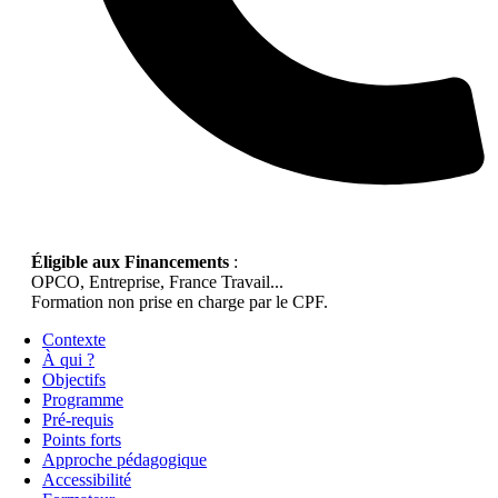
Éligible aux Financements
:
OPCO, Entreprise, France Travail...
Formation non prise en charge par le CPF.
Contexte
À qui ?
Objectifs
Programme
Pré-requis
Points forts
Approche pédagogique
Accessibilité