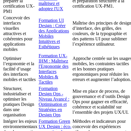
préparer la
et préparation structurée à la
maîtrisez et
certification UX-
certification UX-PM1.
adoptez l'UX
PM1
Concevoir des
Formation UI
interfaces
Maîtrise des principes de desig
Design : Créer
visuelles
d’interface, des grilles, des
des Applications
attractives et
couleurs, de la typographie et
Mobiles
cohérentes pour
des patterns UI pour sublimer
Intuitives et
applications
l’expérience utilisateur.
Esthétiques
mobiles
Formation UX-
Optimiser
Approche centrée sur les usage
IHM : Maîtrisez
l’ergonomie et la
mobiles, les contraintes tactiles
l'Ergonomie des
facilité d’usage
et les bonnes pratiques
Interfaces
des interfaces
ergonomiques pour réduire les
Mobiles &
mobiles et tactiles
erreurs et augmenter l’adoption.
Tactiles
Structurer,
Formation
Mise en place de process, de
industrialiser et
Design Ops -
gouvernance et d’outils Design
optimiser les
Niveau Avancé :
Ops pour gagner en efficacité,
pratiques Design
Optimisation et
cohérence et scalabilité sur
dans une
Stratégies en
l’ensemble des projets UX/UI.
organisation
Design Ops
Intégrer les enjeux
Formation Green
Méthodes et indicateurs pour
environnementaux
UX Design : éco-
concevoir des expériences