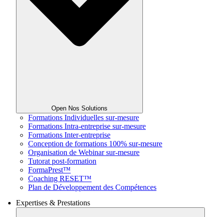
Open Nos Solutions
Formations Individuelles sur-mesure
Formations Intra-entreprise sur-mesure
Formations Inter-entreprise
Conception de formations 100% sur-mesure
Organisation de Webinar sur-mesure
Tutorat post-formation
FormaPrest™
Coaching RESET™
Plan de Développement des Compétences
Expertises & Prestations