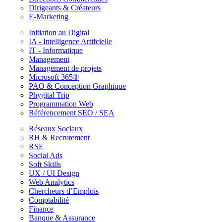
Dirigeants & Créateurs
E-Marketing
Initiation au Digital
IA - Intelligence Artifcielle
IT - Informatique
Management
Management de projets
Microsoft 365®
PAO & Conception Graphique
Phygital Trip
Programmation Web
Référencement SEO / SEA
Réseaux Sociaux
RH & Recrutement
RSE
Social Ads
Soft Skills
UX / UI Design
Web Analytics
Chercheurs d’Emplois
Comptabilité
Finance
Banque & Assurance