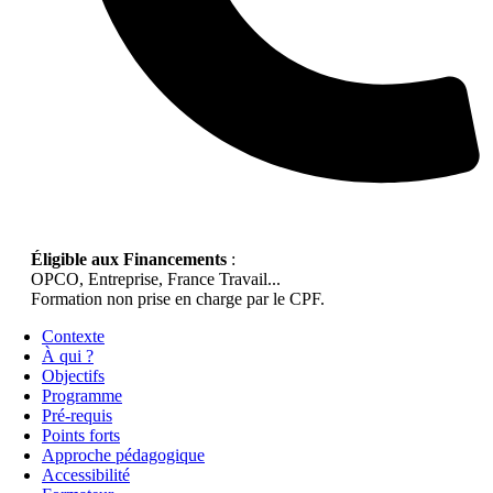
Éligible aux Financements
:
OPCO, Entreprise, France Travail...
Formation non prise en charge par le CPF.
Contexte
À qui ?
Objectifs
Programme
Pré-requis
Points forts
Approche pédagogique
Accessibilité