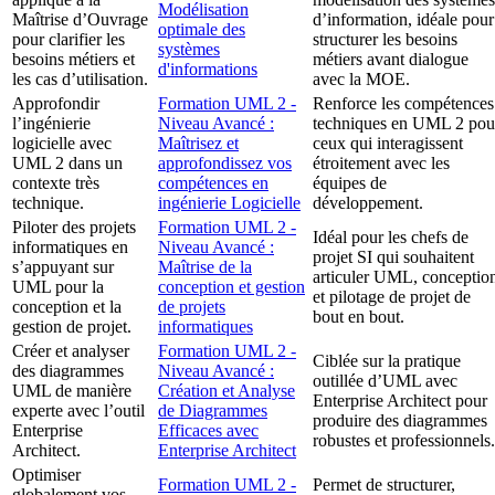
Modélisation
Maîtrise d’Ouvrage
d’information, idéale pour
optimale des
pour clarifier les
structurer les besoins
systèmes
besoins métiers et
métiers avant dialogue
d'informations
les cas d’utilisation.
avec la MOE.
Approfondir
Formation UML 2 -
Renforce les compétences
l’ingénierie
Niveau Avancé :
techniques en UML 2 pou
logicielle avec
Maîtrisez et
ceux qui interagissent
UML 2 dans un
approfondissez vos
étroitement avec les
contexte très
compétences en
équipes de
technique.
ingénierie Logicielle
développement.
Piloter des projets
Formation UML 2 -
Idéal pour les chefs de
informatiques en
Niveau Avancé :
projet SI qui souhaitent
s’appuyant sur
Maîtrise de la
articuler UML, conceptio
UML pour la
conception et gestion
et pilotage de projet de
conception et la
de projets
bout en bout.
gestion de projet.
informatiques
Créer et analyser
Formation UML 2 -
Ciblée sur la pratique
des diagrammes
Niveau Avancé :
outillée d’UML avec
UML de manière
Création et Analyse
Enterprise Architect pour
experte avec l’outil
de Diagrammes
produire des diagrammes
Enterprise
Efficaces avec
robustes et professionnels.
Architect.
Enterprise Architect
Optimiser
Formation UML 2 -
Permet de structurer,
globalement vos