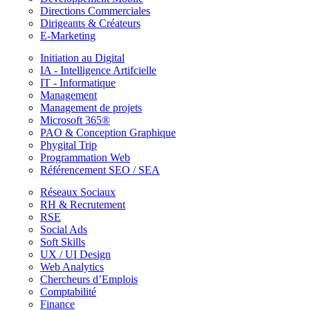
Directions Commerciales
Dirigeants & Créateurs
E-Marketing
Initiation au Digital
IA - Intelligence Artifcielle
IT - Informatique
Management
Management de projets
Microsoft 365®
PAO & Conception Graphique
Phygital Trip
Programmation Web
Référencement SEO / SEA
Réseaux Sociaux
RH & Recrutement
RSE
Social Ads
Soft Skills
UX / UI Design
Web Analytics
Chercheurs d’Emplois
Comptabilité
Finance