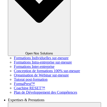
Open Nos Solutions
Formations Individuelles sur-mesure
Formations Intra-entreprise sur-mesure
Formations Inter-entreprise
Conception de formations 100% sur-mesure
Organisation de Webinar sur-mesure
Tutorat post-formation
FormaPrest™
Coaching RESET™
Plan de Développement des Compétences
Expertises & Prestations