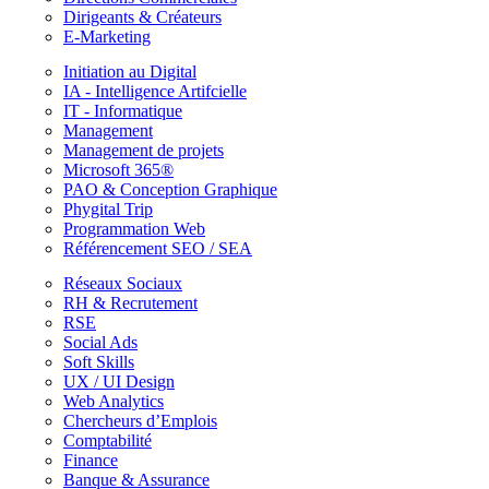
Dirigeants & Créateurs
E-Marketing
Initiation au Digital
IA - Intelligence Artifcielle
IT - Informatique
Management
Management de projets
Microsoft 365®
PAO & Conception Graphique
Phygital Trip
Programmation Web
Référencement SEO / SEA
Réseaux Sociaux
RH & Recrutement
RSE
Social Ads
Soft Skills
UX / UI Design
Web Analytics
Chercheurs d’Emplois
Comptabilité
Finance
Banque & Assurance