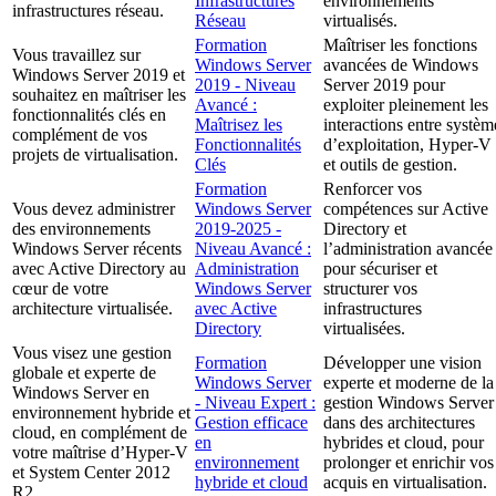
Infrastructures
environnements
infrastructures réseau.
Réseau
virtualisés.
Formation
Maîtriser les fonctions
Vous travaillez sur
Windows Server
avancées de Windows
Windows Server 2019 et
2019 - Niveau
Server 2019 pour
souhaitez en maîtriser les
Avancé :
exploiter pleinement les
fonctionnalités clés en
Maîtrisez les
interactions entre systèm
complément de vos
Fonctionnalités
d’exploitation, Hyper-V
projets de virtualisation.
Clés
et outils de gestion.
Formation
Renforcer vos
Vous devez administrer
Windows Server
compétences sur Active
des environnements
2019-2025 -
Directory et
Windows Server récents
Niveau Avancé :
l’administration avancée
avec Active Directory au
Administration
pour sécuriser et
cœur de votre
Windows Server
structurer vos
architecture virtualisée.
avec Active
infrastructures
Directory
virtualisées.
Vous visez une gestion
Formation
Développer une vision
globale et experte de
Windows Server
experte et moderne de la
Windows Server en
- Niveau Expert :
gestion Windows Server
environnement hybride et
Gestion efficace
dans des architectures
cloud, en complément de
en
hybrides et cloud, pour
votre maîtrise d’Hyper-V
environnement
prolonger et enrichir vos
et System Center 2012
hybride et cloud
acquis en virtualisation.
R2.