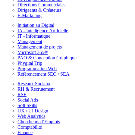
Directions Commerciales
Dirigeants & Créateurs
E-Marketing
Initiation au Digital
IA - Intelligence Artifcielle
IT - Informatique
Management
Management de projets
Microsoft 365®
PAO & Conception Graphique
Phygital Trip
Programmation Web
Référencement SEO / SEA
Réseaux Sociaux
RH & Recrutement
RSE
Social Ads
Soft Skills
UX / UI Design
Web Analytics
Chercheurs d’Emplois
Comptabilité
Finance