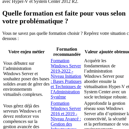
avec Hyper-V et System Center 2012 R2.
Quelle formation est faite pour vous selon
votre problématique ?
Vous ne savez pas quelle formation choisir ? Repérez votre situation c
dessous :
Formation
Votre enjeu métier
Valeur ajoutée obtenu
recommandée
Formation
Acquérir les
Vous débutez sur
Windows Server
fondamentaux de
l’administration
2019-2022 -
l’administration
Windows Server et
Niveau Initiation
Windows Server pour
souhaitez poser des bases
: Bases Pratiques
aborder ensuite la
solides avant de gérer des
et Techniques de
virtualisation Hyper-V e
environnements
l'Administration
System Center avec un
virtualisés complexes.
Système
socle technique robuste.
Formation
Approfondir la gestion
Vous gérez déjà des
Windows Server
réseau sous Windows
serveurs Windows et
2016 et 2019 -
Server afin d’optimiser l
devez renforcer vos
Niveau Avancé :
connectivité, la sécurité
compétences sur la
Gestion des
et la performance de vos
gestion avancée des