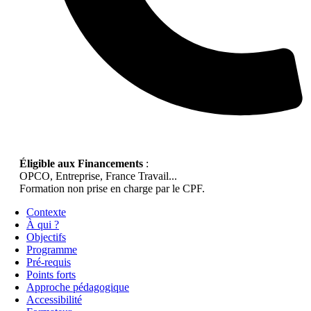
Éligible aux Financements
:
OPCO, Entreprise, France Travail...
Formation non prise en charge par le CPF.
Contexte
À qui ?
Objectifs
Programme
Pré-requis
Points forts
Approche pédagogique
Accessibilité