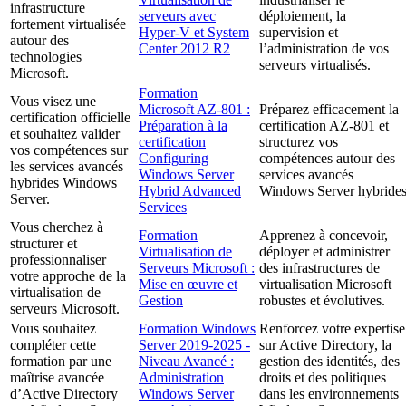
infrastructure
serveurs avec
déploiement, la
fortement virtualisée
Hyper-V et System
supervision et
autour des
Center 2012 R2
l’administration de vos
technologies
serveurs virtualisés.
Microsoft.
Formation
Vous visez une
Microsoft AZ-801 :
Préparez efficacement la
certification officielle
Préparation à la
certification AZ-801 et
et souhaitez valider
certification
structurez vos
vos compétences sur
Configuring
compétences autour des
les services avancés
Windows Server
services avancés
hybrides Windows
Hybrid Advanced
Windows Server hybrides
Server.
Services
Vous cherchez à
Formation
Apprenez à concevoir,
structurer et
Virtualisation de
déployer et administrer
professionnaliser
Serveurs Microsoft :
des infrastructures de
votre approche de la
Mise en œuvre et
virtualisation Microsoft
virtualisation de
Gestion
robustes et évolutives.
serveurs Microsoft.
Vous souhaitez
Formation Windows
Renforcez votre expertise
compléter cette
Server 2019-2025 -
sur Active Directory, la
formation par une
Niveau Avancé :
gestion des identités, des
maîtrise avancée
Administration
droits et des politiques
d’Active Directory
Windows Server
dans les environnements