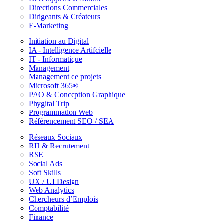
Directions Commerciales
Dirigeants & Créateurs
E-Marketing
Initiation au Digital
IA - Intelligence Artifcielle
IT - Informatique
Management
Management de projets
Microsoft 365®
PAO & Conception Graphique
Phygital Trip
Programmation Web
Référencement SEO / SEA
Réseaux Sociaux
RH & Recrutement
RSE
Social Ads
Soft Skills
UX / UI Design
Web Analytics
Chercheurs d’Emplois
Comptabilité
Finance