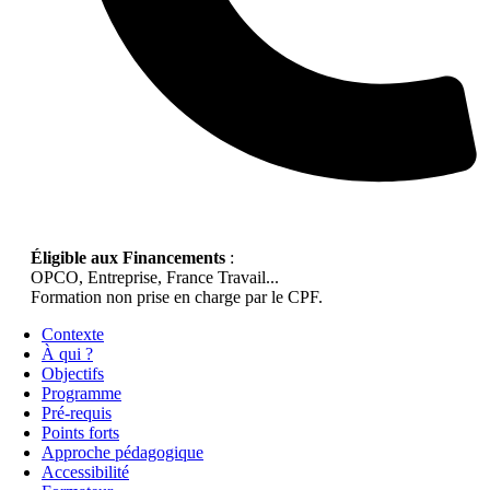
Éligible aux Financements
:
OPCO, Entreprise, France Travail...
Formation non prise en charge par le CPF.
Contexte
À qui ?
Objectifs
Programme
Pré-requis
Points forts
Approche pédagogique
Accessibilité