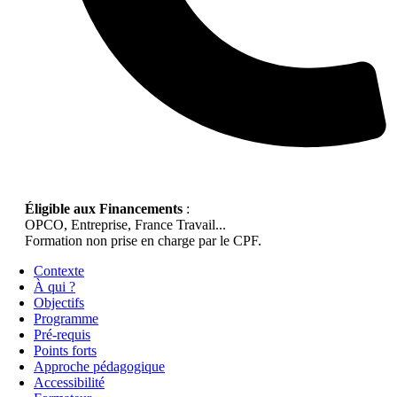
Éligible aux Financements
:
OPCO, Entreprise, France Travail...
Formation non prise en charge par le CPF.
Contexte
À qui ?
Objectifs
Programme
Pré-requis
Points forts
Approche pédagogique
Accessibilité