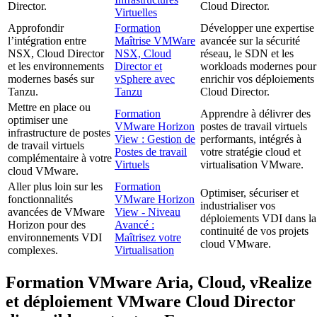
Director.
Cloud Director.
Virtuelles
Approfondir
Formation
Développer une expertise
l’intégration entre
Maîtrise VMWare
avancée sur la sécurité
NSX, Cloud Director
NSX, Cloud
réseau, le SDN et les
et les environnements
Director et
workloads modernes pour
modernes basés sur
vSphere avec
enrichir vos déploiements
Tanzu.
Tanzu
Cloud Director.
Mettre en place ou
Formation
Apprendre à délivrer des
optimiser une
VMware Horizon
postes de travail virtuels
infrastructure de postes
View : Gestion de
performants, intégrés à
de travail virtuels
Postes de travail
votre stratégie cloud et
complémentaire à votre
Virtuels
virtualisation VMware.
cloud VMware.
Aller plus loin sur les
Formation
Optimiser, sécuriser et
fonctionnalités
VMware Horizon
industrialiser vos
avancées de VMware
View - Niveau
déploiements VDI dans la
Horizon pour des
Avancé :
continuité de vos projets
environnements VDI
Maîtrisez votre
cloud VMware.
complexes.
Virtualisation
Formation VMware Aria, Cloud, vRealize
et déploiement VMware Cloud Director