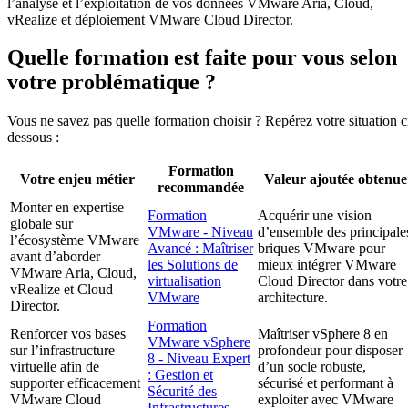
l’analyse et l’exploitation de vos données VMware Aria, Cloud,
vRealize et déploiement VMware Cloud Director.
Quelle formation est faite pour vous selon
votre problématique ?
Vous ne savez pas quelle formation choisir ? Repérez votre situation c
dessous :
Formation
Votre enjeu métier
Valeur ajoutée obtenue
recommandée
Monter en expertise
Formation
Acquérir une vision
globale sur
VMware - Niveau
d’ensemble des principale
l’écosystème VMware
Avancé : Maîtriser
briques VMware pour
avant d’aborder
les Solutions de
mieux intégrer VMware
VMware Aria, Cloud,
virtualisation
Cloud Director dans votre
vRealize et Cloud
VMware
architecture.
Director.
Formation
Renforcer vos bases
Maîtriser vSphere 8 en
VMware vSphere
sur l’infrastructure
profondeur pour disposer
8 - Niveau Expert
virtuelle afin de
d’un socle robuste,
: Gestion et
supporter efficacement
sécurisé et performant à
Sécurité des
VMware Cloud
exploiter avec VMware
Infrastructures