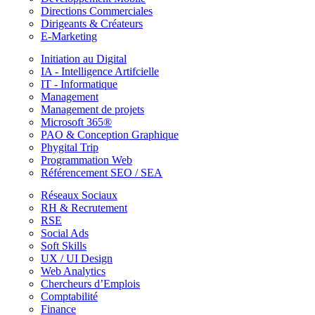
Directions Commerciales
Dirigeants & Créateurs
E-Marketing
Initiation au Digital
IA - Intelligence Artifcielle
IT - Informatique
Management
Management de projets
Microsoft 365®
PAO & Conception Graphique
Phygital Trip
Programmation Web
Référencement SEO / SEA
Réseaux Sociaux
RH & Recrutement
RSE
Social Ads
Soft Skills
UX / UI Design
Web Analytics
Chercheurs d’Emplois
Comptabilité
Finance