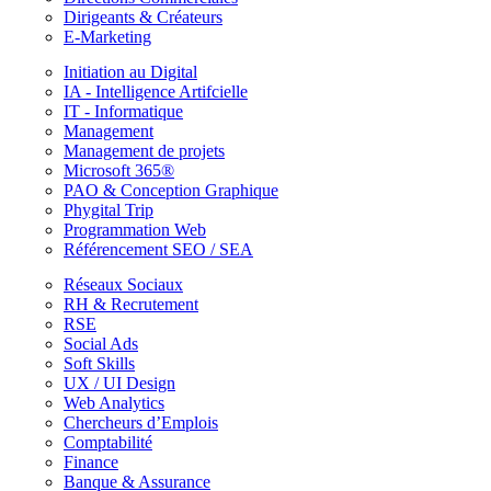
Dirigeants & Créateurs
E-Marketing
Initiation au Digital
IA - Intelligence Artifcielle
IT - Informatique
Management
Management de projets
Microsoft 365®
PAO & Conception Graphique
Phygital Trip
Programmation Web
Référencement SEO / SEA
Réseaux Sociaux
RH & Recrutement
RSE
Social Ads
Soft Skills
UX / UI Design
Web Analytics
Chercheurs d’Emplois
Comptabilité
Finance
Banque & Assurance