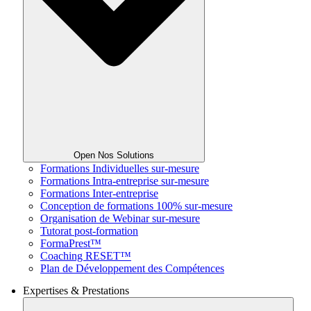
Open Nos Solutions
Formations Individuelles sur-mesure
Formations Intra-entreprise sur-mesure
Formations Inter-entreprise
Conception de formations 100% sur-mesure
Organisation de Webinar sur-mesure
Tutorat post-formation
FormaPrest™
Coaching RESET™
Plan de Développement des Compétences
Expertises & Prestations