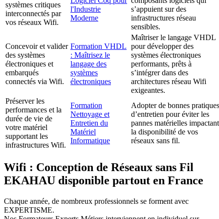
Logiciel Coq pour
composants logiciels qui
systèmes critiques
l'Industrie
s’appuient sur des
interconnectés par
Moderne
infrastructures réseau
vos réseaux Wifi.
sensibles.
Maîtriser le langage VHDL
Concevoir et valider
Formation VHDL
pour développer des
des systèmes
: Maîtrisez le
systèmes électroniques
électroniques et
langage des
performants, prêts à
embarqués
systèmes
s’intégrer dans des
connectés via Wifi.
électroniques
architectures réseau Wifi
exigeantes.
Préserver les
Formation
Adopter de bonnes pratique
performances et la
Nettoyage et
d’entretien pour éviter les
durée de vie de
Entretien du
pannes matérielles impactant
votre matériel
Matériel
la disponibilité de vos
supportant les
Informatique
réseaux sans fil.
infrastructures Wifi.
Wifi : Conception de Réseaux sans Fil
EKAHAU disponible partout en France
Chaque année, de nombreux professionnels se forment avec
EXPERTISME.
Nos Formateurs Experts Métiers interviennent en individuel sur-