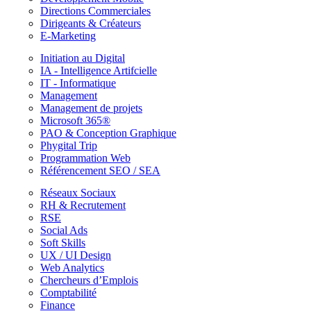
Directions Commerciales
Dirigeants & Créateurs
E-Marketing
Initiation au Digital
IA - Intelligence Artifcielle
IT - Informatique
Management
Management de projets
Microsoft 365®
PAO & Conception Graphique
Phygital Trip
Programmation Web
Référencement SEO / SEA
Réseaux Sociaux
RH & Recrutement
RSE
Social Ads
Soft Skills
UX / UI Design
Web Analytics
Chercheurs d’Emplois
Comptabilité
Finance