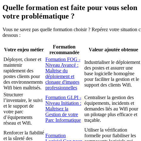
Quelle formation est faite pour vous selon
votre problématique ?
Vous ne savez pas quelle formation choisir ? Repérez votre situation c
dessous :
Formation
Votre enjeu métier
Valeur ajoutée obtenue
recommandée
Déployer, cloner et
Formation FOG -
Industrialiser le déploiement
maintenir
Niveau Avancé :
des postes et assurer une
rapidement des
Maîtrise du
base logicielle homogène
postes clients pour
déploiement et
pour faciliter la gestion et le
des environnements
clonage d'images
support des clients Wifi.
Wifi bien maîtrisés.
professionnelles
Structurer
Formation GLPI -
Centraliser la gestion des
l’inventaire, le suivi
Niveau Initiation :
équipements, incidents et
et le support de
Maîtrisez la
demandes liés au Wifi pour
votre parc
Gestion de votre
un pilotage plus efficace et
d’équipements
Parc Informatique
traçable.
réseau et Wifi.
Utiliser la vérification
Renforcer la fiabilité
Formation
formelle pour fiabiliser les
et la sûreté des