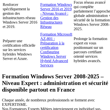
Focus réseau avancé
Renforcer
Formation Windows
qui complète
spécifiquement la
Server 2016 et 2019
parfaitement l’approch
gestion des
- Niveau Avancé :
globale administration 
infrastructures réseau
Gestion des
sécurité de la formation
Windows Server 2016
Infrastructures
Windows Server 2008-
et 2019.
Réseau
2025.
Formation Microsoft
AZ-801 :
Prolonge la formation
Préparer une
Préparation à la
expert en vous
certification officielle
certification
positionnant sur un
sur les services
Configuring
parcours certifiant
hybrides Windows
Windows Server
orienté services
Server et Azure.
Hybrid Advanced
hybrides avancés.
Services
Formation Windows Server 2008-2025 –
Niveau Expert : administration et sécurité
disponible partout en France
Chaque année, de nombreux professionnels se forment avec
EXPERTISME.
Nos Formateurs Experts Métiers interviennent en individuel sur-