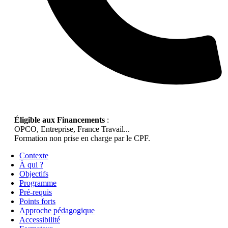
Éligible aux Financements
:
OPCO, Entreprise, France Travail...
Formation non prise en charge par le CPF.
Contexte
À qui ?
Objectifs
Programme
Pré-requis
Points forts
Approche pédagogique
Accessibilité