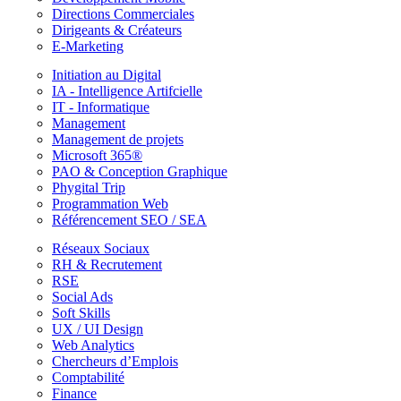
Directions Commerciales
Dirigeants & Créateurs
E-Marketing
Initiation au Digital
IA - Intelligence Artifcielle
IT - Informatique
Management
Management de projets
Microsoft 365®
PAO & Conception Graphique
Phygital Trip
Programmation Web
Référencement SEO / SEA
Réseaux Sociaux
RH & Recrutement
RSE
Social Ads
Soft Skills
UX / UI Design
Web Analytics
Chercheurs d’Emplois
Comptabilité
Finance