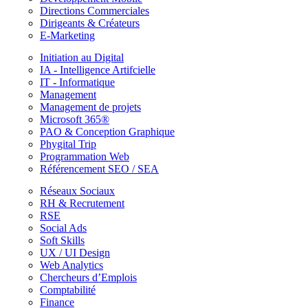
Directions Commerciales
Dirigeants & Créateurs
E-Marketing
Initiation au Digital
IA - Intelligence Artifcielle
IT - Informatique
Management
Management de projets
Microsoft 365®
PAO & Conception Graphique
Phygital Trip
Programmation Web
Référencement SEO / SEA
Réseaux Sociaux
RH & Recrutement
RSE
Social Ads
Soft Skills
UX / UI Design
Web Analytics
Chercheurs d’Emplois
Comptabilité
Finance