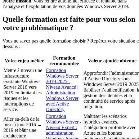
Notre mission
: vous rendre autonome, efficace et rentable dans
l’analyse et l’exploitation de vos données Windows Server 2019.
Quelle formation est faite pour vous selon
votre problématique ?
Vous ne savez pas quelle formation choisir ? Repérez votre situation c
dessous :
Formation
Votre enjeu métier
Valeur ajoutée obtenue
recommandée
Mettre à niveau une
Formation
Approfondir l’administratio
infrastructure
Windows Server
d’Active Directory sous
existante Windows
2019-2025 -
Windows Server 2019-2025
Server 2016 vers
Niveau Avancé :
fiabiliser l’authentification, l
2019 en limitant les
Administration
gestion des identités et la
risques et les
Windows Server
continuité de service après
interruptions de
avec Active
migration.
service.
Directory
Formation
Maîtriser les scénarios
Aller au-delà de la
Windows Server -
hybrides avancés,
mise à jour 2016 →
Niveau Expert :
l’intégration profonde avec
2019 et bâtir une
administration
Azure et les bonnes
architecture
Windows Server
pratiques d’architecture pou