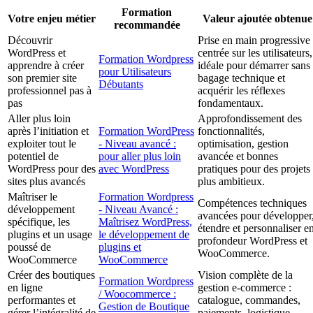
Formation
Votre enjeu métier
Valeur ajoutée obtenue
recommandée
Découvrir
Prise en main progressive
WordPress et
centrée sur les utilisateurs,
Formation Wordpress
apprendre à créer
idéale pour démarrer sans
pour Utilisateurs
son premier site
bagage technique et
Débutants
professionnel pas à
acquérir les réflexes
pas
fondamentaux.
Aller plus loin
Approfondissement des
après l’initiation et
Formation WordPress
fonctionnalités,
exploiter tout le
- Niveau avancé :
optimisation, gestion
potentiel de
pour aller plus loin
avancée et bonnes
WordPress pour des
avec WordPress
pratiques pour des projets
sites plus avancés
plus ambitieux.
Maîtriser le
Formation Wordpress
Compétences techniques
développement
- Niveau Avancé :
avancées pour développer
spécifique, les
Maîtrisez WordPress,
étendre et personnaliser e
plugins et un usage
le développement de
profondeur WordPress et
poussé de
plugins et
WooCommerce.
WooCommerce
WooCommerce
Créer des boutiques
Vision complète de la
Formation Wordpress
en ligne
gestion e-commerce :
/ Woocommerce :
performantes et
catalogue, commandes,
Gestion de Boutique
gérer l’intégralité de
paiements, logistique,