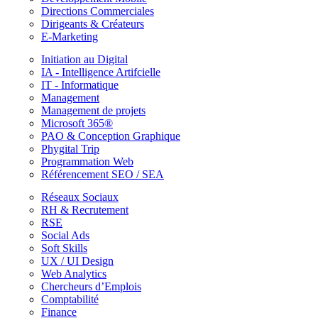
Directions Commerciales
Dirigeants & Créateurs
E-Marketing
Initiation au Digital
IA - Intelligence Artifcielle
IT - Informatique
Management
Management de projets
Microsoft 365®
PAO & Conception Graphique
Phygital Trip
Programmation Web
Référencement SEO / SEA
Réseaux Sociaux
RH & Recrutement
RSE
Social Ads
Soft Skills
UX / UI Design
Web Analytics
Chercheurs d’Emplois
Comptabilité
Finance