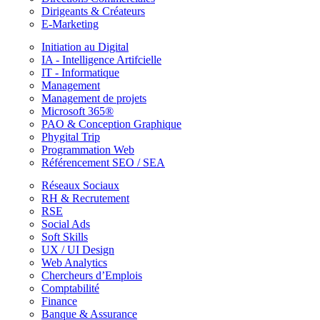
Dirigeants & Créateurs
E-Marketing
Initiation au Digital
IA - Intelligence Artifcielle
IT - Informatique
Management
Management de projets
Microsoft 365®
PAO & Conception Graphique
Phygital Trip
Programmation Web
Référencement SEO / SEA
Réseaux Sociaux
RH & Recrutement
RSE
Social Ads
Soft Skills
UX / UI Design
Web Analytics
Chercheurs d’Emplois
Comptabilité
Finance
Banque & Assurance