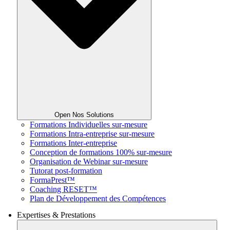
Open Nos Solutions
Formations Individuelles sur-mesure
Formations Intra-entreprise sur-mesure
Formations Inter-entreprise
Conception de formations 100% sur-mesure
Organisation de Webinar sur-mesure
Tutorat post-formation
FormaPrest™
Coaching RESET™
Plan de Développement des Compétences
Expertises & Prestations