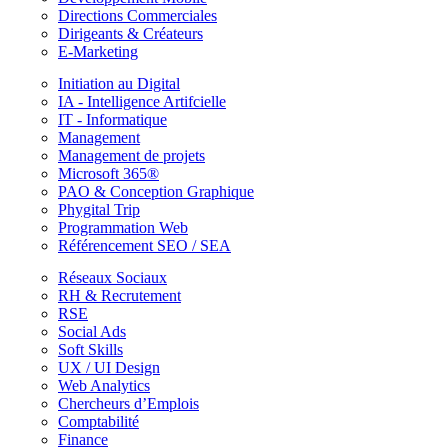
Directions Commerciales
Dirigeants & Créateurs
E-Marketing
Initiation au Digital
IA - Intelligence Artifcielle
IT - Informatique
Management
Management de projets
Microsoft 365®
PAO & Conception Graphique
Phygital Trip
Programmation Web
Référencement SEO / SEA
Réseaux Sociaux
RH & Recrutement
RSE
Social Ads
Soft Skills
UX / UI Design
Web Analytics
Chercheurs d’Emplois
Comptabilité
Finance