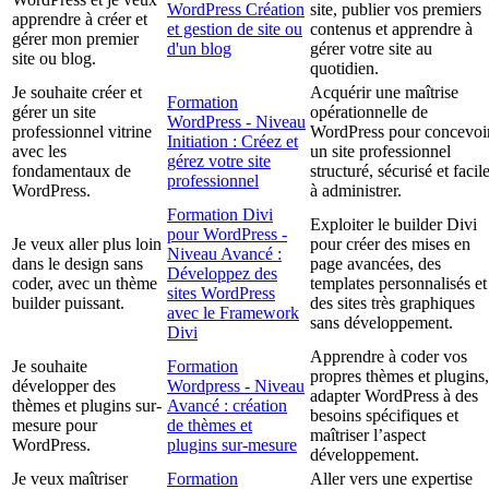
WordPress Création
site, publier vos premiers
apprendre à créer et
et gestion de site ou
contenus et apprendre à
gérer mon premier
d'un blog
gérer votre site au
site ou blog.
quotidien.
Je souhaite créer et
Acquérir une maîtrise
Formation
gérer un site
opérationnelle de
WordPress - Niveau
professionnel vitrine
WordPress pour concevoi
Initiation : Créez et
avec les
un site professionnel
gérez votre site
fondamentaux de
structuré, sécurisé et facil
professionnel
WordPress.
à administrer.
Formation Divi
Exploiter le builder Divi
pour WordPress -
Je veux aller plus loin
pour créer des mises en
Niveau Avancé :
dans le design sans
page avancées, des
Développez des
coder, avec un thème
templates personnalisés et
sites WordPress
builder puissant.
des sites très graphiques
avec le Framework
sans développement.
Divi
Apprendre à coder vos
Je souhaite
Formation
propres thèmes et plugins,
développer des
Wordpress - Niveau
adapter WordPress à des
thèmes et plugins sur-
Avancé : création
besoins spécifiques et
mesure pour
de thèmes et
maîtriser l’aspect
WordPress.
plugins sur-mesure
développement.
Je veux maîtriser
Formation
Aller vers une expertise