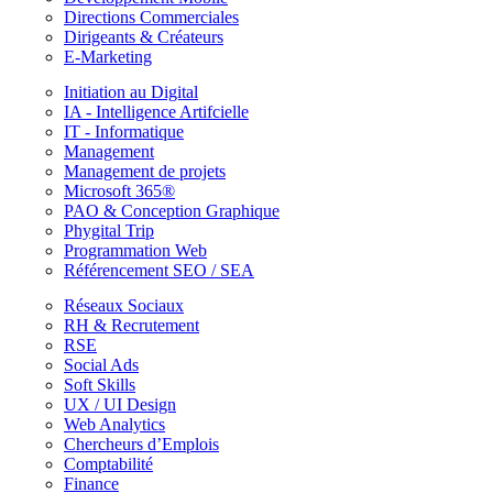
Directions Commerciales
Dirigeants & Créateurs
E-Marketing
Initiation au Digital
IA - Intelligence Artifcielle
IT - Informatique
Management
Management de projets
Microsoft 365®
PAO & Conception Graphique
Phygital Trip
Programmation Web
Référencement SEO / SEA
Réseaux Sociaux
RH & Recrutement
RSE
Social Ads
Soft Skills
UX / UI Design
Web Analytics
Chercheurs d’Emplois
Comptabilité
Finance