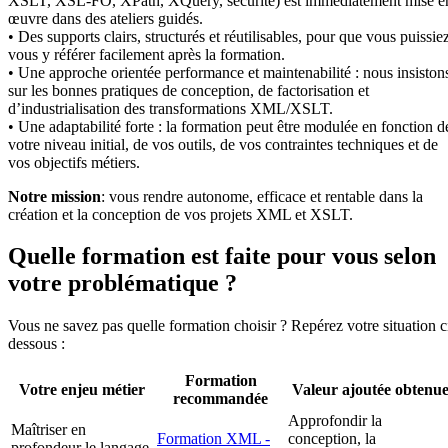
XSLT, XSL-FO, XPath, XQuery, sécurité) est immédiatement mise e
œuvre dans des ateliers guidés.
• Des supports clairs, structurés et réutilisables, pour que vous puissie
vous y référer facilement après la formation.
• Une approche orientée performance et maintenabilité : nous insiston
sur les bonnes pratiques de conception, de factorisation et
d’industrialisation des transformations XML/XSLT.
• Une adaptabilité forte : la formation peut être modulée en fonction d
votre niveau initial, de vos outils, de vos contraintes techniques et de
vos objectifs métiers.
Notre mission
: vous rendre autonome, efficace et rentable dans la
création et la conception de vos projets XML et XSLT.
Quelle formation est faite pour vous selon
votre problématique ?
Vous ne savez pas quelle formation choisir ? Repérez votre situation c
dessous :
Formation
Votre enjeu métier
Valeur ajoutée obtenu
recommandée
Approfondir la
Maîtriser en
Formation XML -
conception, la
profondeur le langage