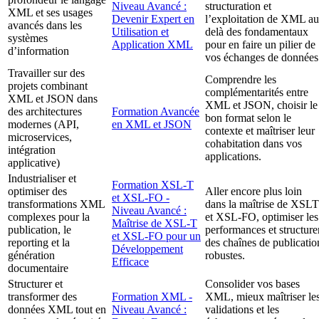
Niveau Avancé :
structuration et
XML et ses usages
Devenir Expert en
l’exploitation de XML au
avancés dans les
Utilisation et
delà des fondamentaux
systèmes
Application XML
pour en faire un pilier de
d’information
vos échanges de données
Travailler sur des
Comprendre les
projets combinant
complémentarités entre
XML et JSON dans
XML et JSON, choisir le
des architectures
Formation Avancée
bon format selon le
modernes (API,
en XML et JSON
contexte et maîtriser leur
microservices,
cohabitation dans vos
intégration
applications.
applicative)
Industrialiser et
Formation XSL-T
optimiser des
Aller encore plus loin
et XSL-FO -
transformations XML
dans la maîtrise de XSLT
Niveau Avancé :
complexes pour la
et XSL-FO, optimiser les
Maîtrise de XSL-T
publication, le
performances et structure
et XSL-FO pour un
reporting et la
des chaînes de publicatio
Développement
génération
robustes.
Efficace
documentaire
Structurer et
Consolider vos bases
transformer des
Formation XML -
XML, mieux maîtriser le
données XML tout en
Niveau Avancé :
validations et les