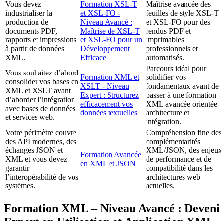
Vous devez
Formation XSL-T
Maîtrise avancée des
industrialiser la
et XSL-FO -
feuilles de style XSL-T
production de
Niveau Avancé :
et XSL-FO pour des
documents PDF,
Maîtrise de XSL-T
rendus PDF et
rapports et impressions
et XSL-FO pour un
imprimables
à partir de données
Développement
professionnels et
XML.
Efficace
automatisés.
Parcours idéal pour
Vous souhaitez d’abord
Formation XML et
solidifier vos
consolider vos bases en
XSLT - Niveau
fondamentaux avant de
XML et XSLT avant
Expert : Structurez
passer à une formation
d’aborder l’intégration
efficacement vos
XML avancée orientée
avec bases de données
données textuelles
architecture et
et services web.
intégration.
Votre périmètre couvre
Compréhension fine de
des API modernes, des
complémentarités
échanges JSON et
XML/JSON, des enjeu
Formation Avancée
XML et vous devez
de performance et de
en XML et JSON
garantir
compatibilité dans les
l’interopérabilité de vos
architectures web
systèmes.
actuelles.
Formation XML – Niveau Avancé : Deveni