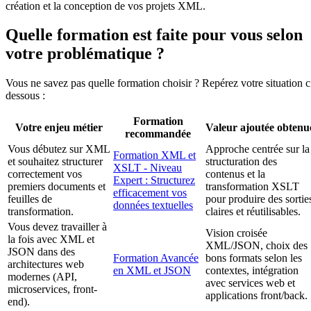
création et la conception de vos projets XML.
Quelle formation est faite pour vous selon
votre problématique ?
Vous ne savez pas quelle formation choisir ? Repérez votre situation c
dessous :
Formation
Votre enjeu métier
Valeur ajoutée obtenu
recommandée
Vous débutez sur XML
Approche centrée sur la
Formation XML et
et souhaitez structurer
structuration des
XSLT - Niveau
correctement vos
contenus et la
Expert : Structurez
premiers documents et
transformation XSLT
efficacement vos
feuilles de
pour produire des sortie
données textuelles
transformation.
claires et réutilisables.
Vous devez travailler à
Vision croisée
la fois avec XML et
XML/JSON, choix des
JSON dans des
Formation Avancée
bons formats selon les
architectures web
en XML et JSON
contextes, intégration
modernes (API,
avec services web et
microservices, front-
applications front/back.
end).