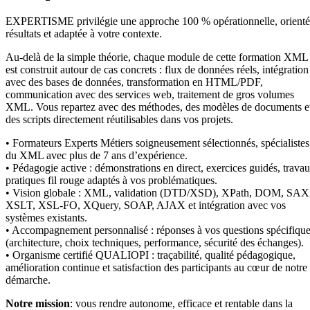
EXPERTISME privilégie une approche 100 % opérationnelle, orient
résultats et adaptée à votre contexte.
Au-delà de la simple théorie, chaque module de cette formation XML
est construit autour de cas concrets : flux de données réels, intégration
avec des bases de données, transformation en HTML/PDF,
communication avec des services web, traitement de gros volumes
XML. Vous repartez avec des méthodes, des modèles de documents e
des scripts directement réutilisables dans vos projets.
• Formateurs Experts Métiers soigneusement sélectionnés, spécialistes
du XML avec plus de 7 ans d’expérience.
• Pédagogie active : démonstrations en direct, exercices guidés, trava
pratiques fil rouge adaptés à vos problématiques.
• Vision globale : XML, validation (DTD/XSD), XPath, DOM, SAX
XSLT, XSL-FO, XQuery, SOAP, AJAX et intégration avec vos
systèmes existants.
• Accompagnement personnalisé : réponses à vos questions spécifiqu
(architecture, choix techniques, performance, sécurité des échanges).
• Organisme certifié QUALIOPI : traçabilité, qualité pédagogique,
amélioration continue et satisfaction des participants au cœur de notre
démarche.
Notre mission
: vous rendre autonome, efficace et rentable dans la