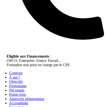
Éligible aux Financements
:
OPCO, Entreprise, France Travail...
Formation non prise en charge par le CPF.
Contexte
À qui ?
Objectifs
Programme
Pré-requis
Points forts
Approche pédagogique
Accessibilité