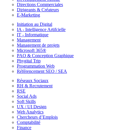
Directions Commerciales
Dirigeants & Créateurs
E-Marketing
Initiation au Digital
IA - Intelligence Artifcielle
IT - Informatique
Management
Management de projets
Microsoft 365®
PAO & Conception Graphique
Phygital Trip
Programmation Web
Référencement SEO / SEA
Réseaux Sociaux
RH & Recrutement
RSE
Social Ads
Soft Skills
UX / UI Design
Web Analytics
Chercheurs d’Emplois
Comptabilité
Finance