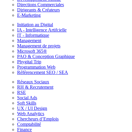
Directions Commerciales
Dirigeants & Créateurs
E-Marketing
Initiation au Digital
IA - Intelligence Artifcielle
IT - Informatique
Management
Management de projets
Microsoft 365®
PAO & Conception Graphique
Phygital Trip
Programmation Web
Référencement SEO / SEA
Réseaux Sociaux
RH & Recrutement
RSE
Social Ads
Soft Skills
UX / UI Design
Web Analytics
Chercheurs d’Emplois
Comptabilité
Finance