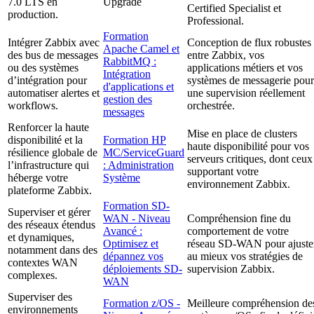
7.0 LTS en
Upgrade
Certified Specialist et
production.
Professional.
Formation
Intégrer Zabbix avec
Conception de flux robustes
Apache Camel et
des bus de messages
entre Zabbix, vos
RabbitMQ :
ou des systèmes
applications métiers et vos
Intégration
d’intégration pour
systèmes de messagerie pour
d'applications et
automatiser alertes et
une supervision réellement
gestion des
workflows.
orchestrée.
messages
Renforcer la haute
Mise en place de clusters
disponibilité et la
Formation HP
haute disponibilité pour vos
résilience globale de
MC/ServiceGuard
serveurs critiques, dont ceux
l’infrastructure qui
: Administration
supportant votre
héberge votre
Système
environnement Zabbix.
plateforme Zabbix.
Formation SD-
Superviser et gérer
WAN - Niveau
Compréhension fine du
des réseaux étendus
Avancé :
comportement de votre
et dynamiques,
Optimisez et
réseau SD-WAN pour ajuste
notamment dans des
dépannez vos
au mieux vos stratégies de
contextes WAN
déploiements SD-
supervision Zabbix.
complexes.
WAN
Superviser des
Formation z/OS -
Meilleure compréhension de
environnements