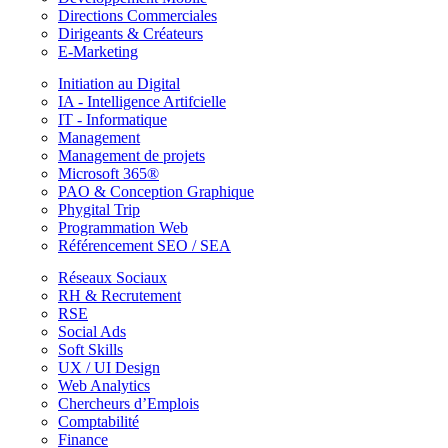
Directions Commerciales
Dirigeants & Créateurs
E-Marketing
Initiation au Digital
IA - Intelligence Artifcielle
IT - Informatique
Management
Management de projets
Microsoft 365®
PAO & Conception Graphique
Phygital Trip
Programmation Web
Référencement SEO / SEA
Réseaux Sociaux
RH & Recrutement
RSE
Social Ads
Soft Skills
UX / UI Design
Web Analytics
Chercheurs d’Emplois
Comptabilité
Finance