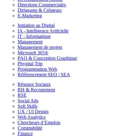
Directions Commerciales
Dirigeants & Créateurs
E-Marketing
Initiation au Digital
IA - Intelligence Artifcielle
IT - Informatique
Management
Management de projets
Microsoft 365®
PAO & Conception Graphique
Phygital Trip
Programmation Web
Référencement SEO / SEA
Réseaux Sociaux
RH & Recrutement
RSE
Social Ads
Soft Skills
UX / UI Design
Web Analytics
Chercheurs d’Emplois
Comptabilité
Finance