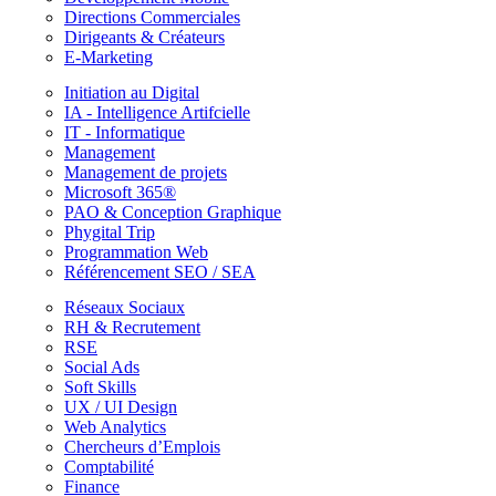
Directions Commerciales
Dirigeants & Créateurs
E-Marketing
Initiation au Digital
IA - Intelligence Artifcielle
IT - Informatique
Management
Management de projets
Microsoft 365®
PAO & Conception Graphique
Phygital Trip
Programmation Web
Référencement SEO / SEA
Réseaux Sociaux
RH & Recrutement
RSE
Social Ads
Soft Skills
UX / UI Design
Web Analytics
Chercheurs d’Emplois
Comptabilité
Finance