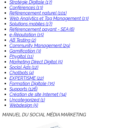
Stratégie Digitale (17)
Conférences (13)
Référencement naturel (101)
Web Analytics et Tag Management (13)
Solutions mobiles (17)
Référencement payant - SEA (6)
e-Réputation (15)
AB Testing (2)
Community Management (29)
Gamification (3)
Phygital (11)
Marketing Direct Digital (5)
Social Ads (12)
Chatbots (4)
EXPERTISME (22)
Formation Digitale (35)
Supports (126)
Création de site Internet (34)
Uncategorized (1)
Webdesign (5)
MANUEL DU SOCIAL MÉDIA MARKETING