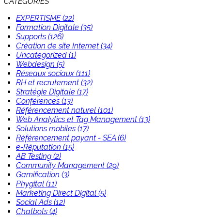
CATÉGORIES
EXPERTISME (22)
Formation Digitale (35)
Supports (126)
Création de site Internet (34)
Uncategorized (1)
Webdesign (5)
Réseaux sociaux (111)
RH et recrutement (32)
Stratégie Digitale (17)
Conférences (13)
Référencement naturel (101)
Web Analytics et Tag Management (13)
Solutions mobiles (17)
Référencement payant - SEA (6)
e-Réputation (15)
AB Testing (2)
Community Management (29)
Gamification (3)
Phygital (11)
Marketing Direct Digital (5)
Social Ads (12)
Chatbots (4)