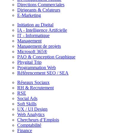
Directions Commerciales
Dirigeants & Créateurs
E-Marketing
Initiation au Digital
IA - Intelligence Artifcielle
IT - Informatique
Management
Management de projets
Microsoft 365®
PAO & Conception Graphique
Phygital Trip
Programmation Web
Référencement SEO / SEA
Réseaux Sociaux
RH & Recrutement
RSE
Social Ads
Soft Skills
UX / UI Design
Web Analytics
Chercheurs d’Emplois
Comptabilité
Finance