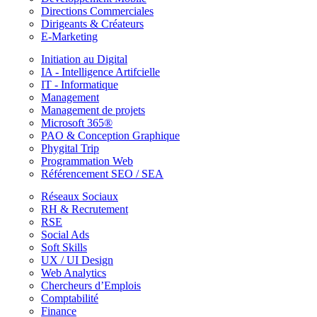
Directions Commerciales
Dirigeants & Créateurs
E-Marketing
Initiation au Digital
IA - Intelligence Artifcielle
IT - Informatique
Management
Management de projets
Microsoft 365®
PAO & Conception Graphique
Phygital Trip
Programmation Web
Référencement SEO / SEA
Réseaux Sociaux
RH & Recrutement
RSE
Social Ads
Soft Skills
UX / UI Design
Web Analytics
Chercheurs d’Emplois
Comptabilité
Finance