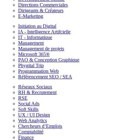
Directions Commerciales
Dirigeants & Créateurs
E-Marketing
Initiation au Digital
IA - Intelligence Artifcielle
IT - Informatique
Management
Management de projets
Microsoft 365®
PAO & Conception Graphique
Phygital Trip
Programmation Web
Référencement SEO / SEA
Réseaux Sociaux
RH & Recrutement
RSE
Social Ads
Soft Skills
UX / UI Design
Web Analytics
Chercheurs d’Emplois
Comptabilité
Finance