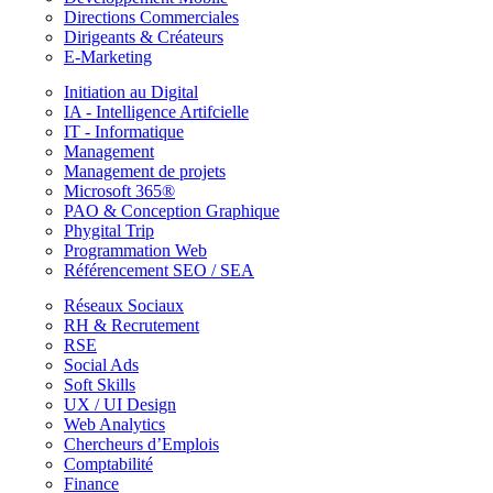
Directions Commerciales
Dirigeants & Créateurs
E-Marketing
Initiation au Digital
IA - Intelligence Artifcielle
IT - Informatique
Management
Management de projets
Microsoft 365®
PAO & Conception Graphique
Phygital Trip
Programmation Web
Référencement SEO / SEA
Réseaux Sociaux
RH & Recrutement
RSE
Social Ads
Soft Skills
UX / UI Design
Web Analytics
Chercheurs d’Emplois
Comptabilité
Finance