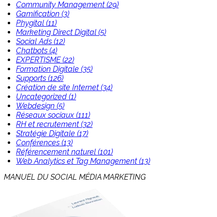
Community Management (29)
Gamification (3)
Phygital (11)
Marketing Direct Digital (5)
Social Ads (12)
Chatbots (4)
EXPERTISME (22)
Formation Digitale (35)
Supports (126)
Création de site Internet (34)
Uncategorized (1)
Webdesign (5)
Réseaux sociaux (111)
RH et recrutement (32)
Stratégie Digitale (17)
Conférences (13)
Référencement naturel (101)
Web Analytics et Tag Management (13)
MANUEL DU SOCIAL MÉDIA MARKETING