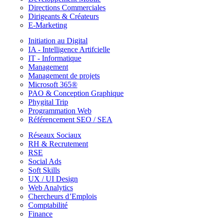
Directions Commerciales
Dirigeants & Créateurs
E-Marketing
Initiation au Digital
IA - Intelligence Artifcielle
IT - Informatique
Management
Management de projets
Microsoft 365®
PAO & Conception Graphique
Phygital Trip
Programmation Web
Référencement SEO / SEA
Réseaux Sociaux
RH & Recrutement
RSE
Social Ads
Soft Skills
UX / UI Design
Web Analytics
Chercheurs d’Emplois
Comptabilité
Finance