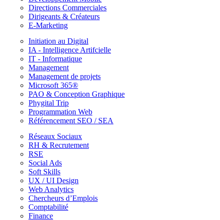
Directions Commerciales
Dirigeants & Créateurs
E-Marketing
Initiation au Digital
IA - Intelligence Artifcielle
IT - Informatique
Management
Management de projets
Microsoft 365®
PAO & Conception Graphique
Phygital Trip
Programmation Web
Référencement SEO / SEA
Réseaux Sociaux
RH & Recrutement
RSE
Social Ads
Soft Skills
UX / UI Design
Web Analytics
Chercheurs d’Emplois
Comptabilité
Finance