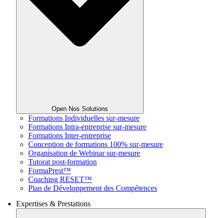
Open Nos Solutions
Formations Individuelles sur-mesure
Formations Intra-entreprise sur-mesure
Formations Inter-entreprise
Conception de formations 100% sur-mesure
Organisation de Webinar sur-mesure
Tutorat post-formation
FormaPrest™
Coaching RESET™
Plan de Développement des Compétences
Expertises & Prestations