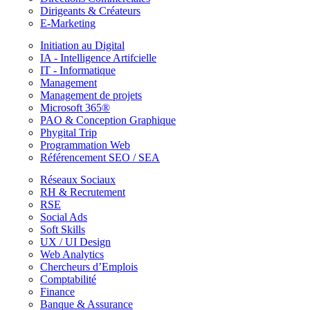
Dirigeants & Créateurs
E-Marketing
Initiation au Digital
IA - Intelligence Artifcielle
IT - Informatique
Management
Management de projets
Microsoft 365®
PAO & Conception Graphique
Phygital Trip
Programmation Web
Référencement SEO / SEA
Réseaux Sociaux
RH & Recrutement
RSE
Social Ads
Soft Skills
UX / UI Design
Web Analytics
Chercheurs d’Emplois
Comptabilité
Finance
Banque & Assurance