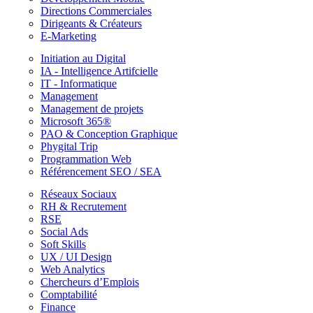
Directions Commerciales
Dirigeants & Créateurs
E-Marketing
Initiation au Digital
IA - Intelligence Artifcielle
IT - Informatique
Management
Management de projets
Microsoft 365®
PAO & Conception Graphique
Phygital Trip
Programmation Web
Référencement SEO / SEA
Réseaux Sociaux
RH & Recrutement
RSE
Social Ads
Soft Skills
UX / UI Design
Web Analytics
Chercheurs d’Emplois
Comptabilité
Finance