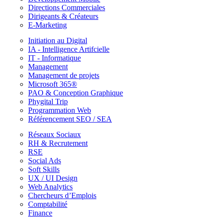
Directions Commerciales
Dirigeants & Créateurs
E-Marketing
Initiation au Digital
IA - Intelligence Artifcielle
IT - Informatique
Management
Management de projets
Microsoft 365®
PAO & Conception Graphique
Phygital Trip
Programmation Web
Référencement SEO / SEA
Réseaux Sociaux
RH & Recrutement
RSE
Social Ads
Soft Skills
UX / UI Design
Web Analytics
Chercheurs d’Emplois
Comptabilité
Finance