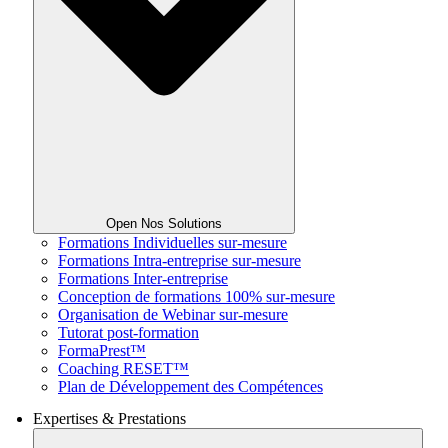
Open Nos Solutions
Formations Individuelles sur-mesure
Formations Intra-entreprise sur-mesure
Formations Inter-entreprise
Conception de formations 100% sur-mesure
Organisation de Webinar sur-mesure
Tutorat post-formation
FormaPrest™
Coaching RESET™
Plan de Développement des Compétences
Expertises & Prestations