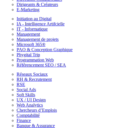
Dirigeants & Créateurs
E-Marketing
Initiation au Digital
IA - Intelligence Artifcielle
IT - Informatique
Management
Management de projets
Microsoft 365®
PAO & Conception Graphique
Phygital Trip
Programmation Web
Référencement SEO / SEA
Réseaux Sociaux
RH & Recrutement
RSE
Social Ads
Soft Skills
UX / UI Design
Web Analytics
Chercheurs d’Emplois
Comptabilité
Finance
Banque & Assurance