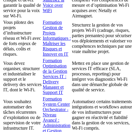
garantir la qualité de
Voice over
mesure et d’optimisation Wi-Fi
service pour la voix
WiFi
acquises avec Netally et
sur Wi-Fi.
Airmagnet.
Vous pilotez des
Formation
Structurez la gestion de vos
projets
Gestion de
projets Wi-Fi (cadrage, risques,
d’infrastructure
Projets
parties prenantes) pour sécuriser
réseau et Wi-Fi avec
Informatiques :
vos déploiements et valoriser vo
de forts enjeux de
Maîtriser les
compétences techniques par une
délais, coûts et
Risques et
vraie maîtrise projet.
risques.
Innover en IT
Formation
Vous devez
Mettez en place une gestion de
Optimisation
organiser, structurer
services IT efficace (SLA,
de la Gestion
et industrialiser le
processus, reporting) pour
Services IT :
support et le
intégrer vos diagnostics Wi-Fi
Delivery
delivery des services
dans une démarche globale de
Manager et
IT, dont le Wi-Fi.
qualité de service.
Support IT
Formation
Vous souhaitez
Automatisez certains traitements
System Center
automatiser des
intégrations et workflows autour
Orchestrator -
tâches récurrentes
de vos infrastructures pour
Niveau
d’exploitation ou de
gagner en réactivité et fiabilité
Avancé :
supervision de votre
dans la gestion de vos services,
Administration
infrastructure IT.
Wi-Fi compris.
et Gestion