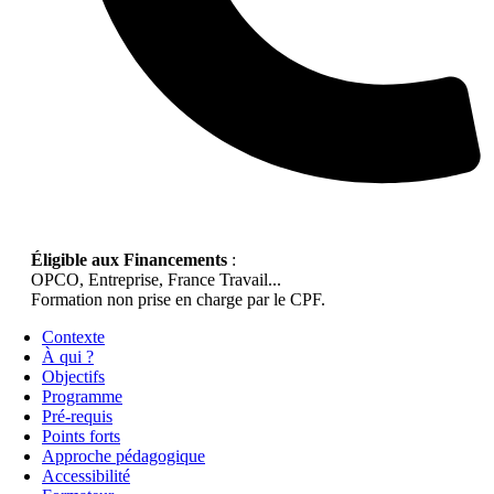
Éligible aux Financements
:
OPCO, Entreprise, France Travail...
Formation non prise en charge par le CPF.
Contexte
À qui ?
Objectifs
Programme
Pré-requis
Points forts
Approche pédagogique
Accessibilité