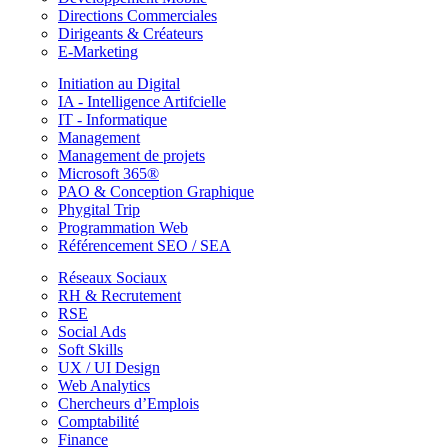
Directions Commerciales
Dirigeants & Créateurs
E-Marketing
Initiation au Digital
IA - Intelligence Artifcielle
IT - Informatique
Management
Management de projets
Microsoft 365®
PAO & Conception Graphique
Phygital Trip
Programmation Web
Référencement SEO / SEA
Réseaux Sociaux
RH & Recrutement
RSE
Social Ads
Soft Skills
UX / UI Design
Web Analytics
Chercheurs d’Emplois
Comptabilité
Finance