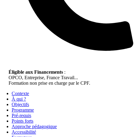
Éligible aux Financements
:
OPCO, Entreprise, France Travail...
Formation non prise en charge par le CPF.
Contexte
À qui ?
Objectifs
Programme
Pré-requis
Points forts
Approche pédagogique
Accessibilité