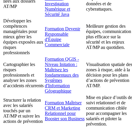
liées aux dossiers
Investigation
données et de
AT/MP
Numérique et
cyberattaques.
Sécurité Java
Développer les
compétences
Meilleure gestion des
Formation Devenir
managériales pour
équipes, communication
Responsable
mieux gérer les
plus efficace sur la
d'Équipe
équipes exposées aux
sécurité et les enjeux
Commerciale
risques
AT/MP au quotidien.
professionnels
Formation QGIS -
Cartographier les
Niveau Initation :
Visualisation spatiale de
risques
Maîtrisez les
zones à risque, aide à la
professionnels et
fondamentaux des
décision pour les plans
analyser les zones
Systèmes
d’actions de prévention
d’accidents récurrents
d'Information
AT/MP.
Géographique
Mise en place d’outils d
Structurer la relation
Formation Maîtriser
suivi relationnel et de
avec les salariés
CRM et Marketing
communication ciblée
touchés par un
Relationnel pour
pour accompagner les
AT/MP et suivre les
Booster son Business
salariés et piloter la
actions de prévention
prévention.