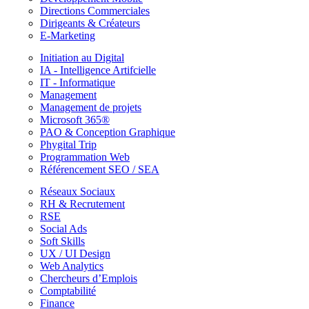
Directions Commerciales
Dirigeants & Créateurs
E-Marketing
Initiation au Digital
IA - Intelligence Artifcielle
IT - Informatique
Management
Management de projets
Microsoft 365®
PAO & Conception Graphique
Phygital Trip
Programmation Web
Référencement SEO / SEA
Réseaux Sociaux
RH & Recrutement
RSE
Social Ads
Soft Skills
UX / UI Design
Web Analytics
Chercheurs d’Emplois
Comptabilité
Finance