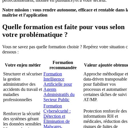
perfectionnement, montée en puissance) et à votre secteur.
Notre mission : vous rendre autonome, efficace et rentable dans l
maîtrise et l’application
Quelle formation est faite pour vous selon
votre problématique ?
Vous ne savez pas quelle formation choisir ? Repérez votre situation c
dessous :
Formation
Votre enjeu métier
Valeur ajoutée obtenu
recommandée
Structurer et sécuriser
Formation
Approche méthodique et
la gestion
Intelligence
data-driven transposable
administrative des
Artificielle pour
pour fiabiliser vos
accidents du travail et
Agents
processus et automatiser
maladies
Administratifs du
certaines tâches de suivi
professionnelles
Secteur Public
AT/MP.
Formation
Cybersécurité :
Protection renforcée des
Renforcer la sécurité
Détection et
informations RH et
des systèmes gérant
Élimination de
médicales, réduction des
les données sensibles
Malwares,
risques de fuites de