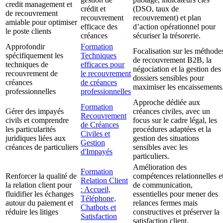
credit management et
crédit et
(DSO, taux de
de recouvrement
recouvrement
recouvrement) et plan
amiable pour optimiser
efficace des
d’action opérationnel pour
le poste clients
créances
sécuriser la trésorerie.
Approfondir
Formation
Focalisation sur les méthode
spécifiquement les
Techniques
de recouvrement B2B, la
techniques de
efficaces pour
négociation et la gestion des
recouvrement de
le recouvrement
dossiers sensibles pour
créances
de créances
maximiser les encaissements
professionnelles
professionnelles
Approche dédiée aux
Formation
Gérer des impayés
créances civiles, avec un
Recouvrement
civils et comprendre
focus sur le cadre légal, les
de Créances
les particularités
procédures adaptées et la
Civiles et
juridiques liées aux
gestion des situations
Gestion
créances de particuliers
sensibles avec les
d'Impayés
particuliers.
Amélioration des
Formation
Renforcer la qualité de
compétences relationnelles e
Relation Client
la relation client pour
de communication,
: Accueil,
fluidifier les échanges
essentielles pour mener des
Téléphone,
autour du paiement et
relances fermes mais
Chatbots et
réduire les litiges
constructives et préserver la
Satisfaction
satisfaction client.