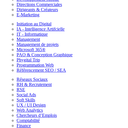
Directions Commerciales
Dirigeants & Créateurs
E-Marketing
Initiation au Digital
IA - Intelligence Artifcielle
IT - Informatique
Management
Management de projets
Microsoft 365®
PAO & Conception Graphique
Phygital Trip
Programmation Web
Référencement SEO / SEA
Réseaux Sociaux
RH & Recrutement
RSE
Social Ads
Soft Skills
UX / UI Design
Web Analytics
Chercheurs d’Emplois
Comptabilité
Finance