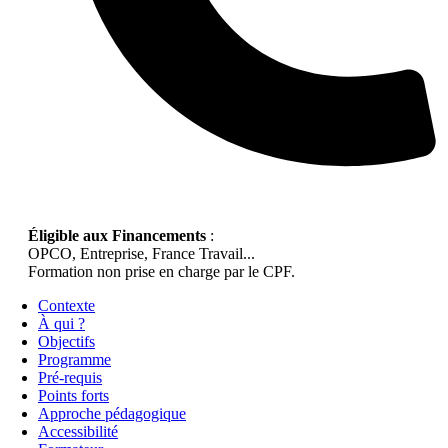
Éligible aux Financements
:
OPCO, Entreprise, France Travail...
Formation non prise en charge par le CPF.
Contexte
À qui ?
Objectifs
Programme
Pré-requis
Points forts
Approche pédagogique
Accessibilité