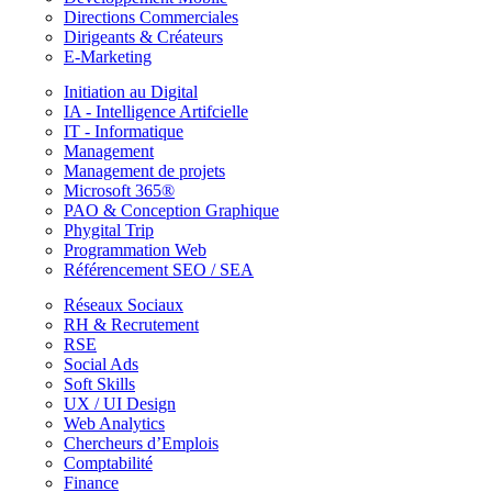
Directions Commerciales
Dirigeants & Créateurs
E-Marketing
Initiation au Digital
IA - Intelligence Artifcielle
IT - Informatique
Management
Management de projets
Microsoft 365®
PAO & Conception Graphique
Phygital Trip
Programmation Web
Référencement SEO / SEA
Réseaux Sociaux
RH & Recrutement
RSE
Social Ads
Soft Skills
UX / UI Design
Web Analytics
Chercheurs d’Emplois
Comptabilité
Finance