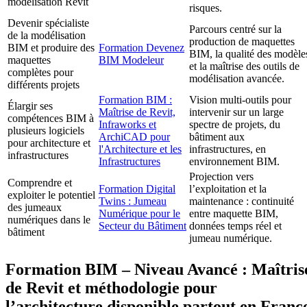
modélisation Revit
risques.
Devenir spécialiste
Parcours centré sur la
de la modélisation
production de maquettes
BIM et produire des
Formation Devenez
BIM, la qualité des modèle
maquettes
BIM Modeleur
et la maîtrise des outils de
complètes pour
modélisation avancée.
différents projets
Formation BIM :
Vision multi-outils pour
Élargir ses
Maîtrise de Revit,
intervenir sur un large
compétences BIM à
Infraworks et
spectre de projets, du
plusieurs logiciels
ArchiCAD pour
bâtiment aux
pour architecture et
l'Architecture et les
infrastructures, en
infrastructures
Infrastructures
environnement BIM.
Projection vers
Comprendre et
Formation Digital
l’exploitation et la
exploiter le potentiel
Twins : Jumeau
maintenance : continuité
des jumeaux
Numérique pour le
entre maquette BIM,
numériques dans le
Secteur du Bâtiment
données temps réel et
bâtiment
jumeau numérique.
Formation BIM – Niveau Avancé : Maîtris
de Revit et méthodologie pour
l’architecture disponible partout en Franc