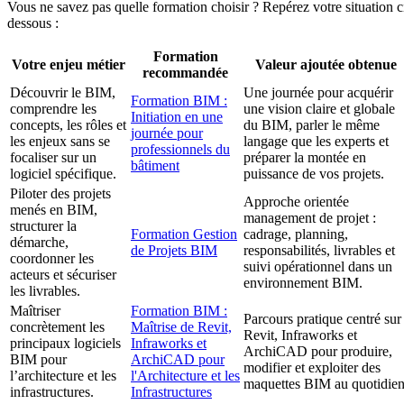
Vous ne savez pas quelle formation choisir ? Repérez votre situation c
dessous :
Formation
Votre enjeu métier
Valeur ajoutée obtenue
recommandée
Découvrir le BIM,
Une journée pour acquérir
Formation BIM :
comprendre les
une vision claire et globale
Initiation en une
concepts, les rôles et
du BIM, parler le même
journée pour
les enjeux sans se
langage que les experts et
professionnels du
focaliser sur un
préparer la montée en
bâtiment
logiciel spécifique.
puissance de vos projets.
Piloter des projets
Approche orientée
menés en BIM,
management de projet :
structurer la
Formation Gestion
cadrage, planning,
démarche,
de Projets BIM
responsabilités, livrables et
coordonner les
suivi opérationnel dans un
acteurs et sécuriser
environnement BIM.
les livrables.
Maîtriser
Formation BIM :
Parcours pratique centré sur
concrètement les
Maîtrise de Revit,
Revit, Infraworks et
principaux logiciels
Infraworks et
ArchiCAD pour produire,
BIM pour
ArchiCAD pour
modifier et exploiter des
l’architecture et les
l'Architecture et les
maquettes BIM au quotidien
infrastructures.
Infrastructures