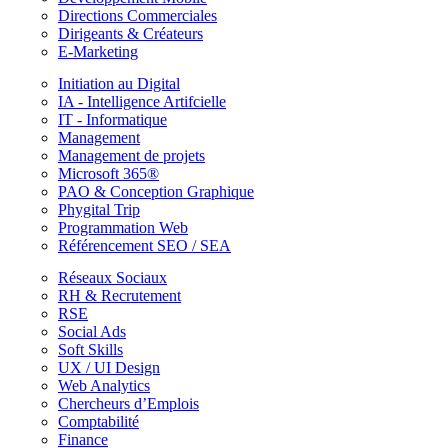
Directions Commerciales
Dirigeants & Créateurs
E-Marketing
Initiation au Digital
IA - Intelligence Artifcielle
IT - Informatique
Management
Management de projets
Microsoft 365®
PAO & Conception Graphique
Phygital Trip
Programmation Web
Référencement SEO / SEA
Réseaux Sociaux
RH & Recrutement
RSE
Social Ads
Soft Skills
UX / UI Design
Web Analytics
Chercheurs d’Emplois
Comptabilité
Finance