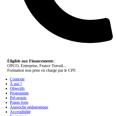
Éligible aux Financements
:
OPCO, Entreprise, France Travail...
Formation non prise en charge par le CPF.
Contexte
À qui ?
Objectifs
Programme
Pré-requis
Points forts
Approche pédagogique
Accessibilité