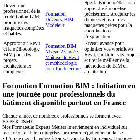
Spécialisation métier pour
Devenir un
apprendre à modéliser
professionnel de la
Formation
précisément, structurer les
modélisation BIM,
Devenez BIM
données et livrer des
produire des
Modeleur
maquettes prêtes pour la
maquettes complètes
coordination et
et fiables.
l’exploitation.
Approfondir Revit
Niveau avancé pour
Formation BIM -
et la méthodologie
optimiser vos workflows
Niveau Avancé :
BIM pour des
Revit, structurer vos projets
Maîtrise de Revit
projets
et tirer le meilleur de la
et méthodologie
architecturaux
méthodologie BIM en
pour l'architecture
complexes.
architecture.
Formation Formation BIM : Initiation en
une journée pour professionnels du
bâtiment disponible partout en France
Chaque année, de nombreux professionnels se forment avec
EXPERTISME.
Nos Formateurs Experts Métiers interviennent en individuel sur-
mesure ou en intra entreprise-sur-mesure régulièrement dans :
• L’un de nos 54 centres à Paris, Lyon, Lille, Bordeaux, Toulouse,