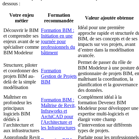
dessous :
Votre enjeu
Formation
Valeur ajoutée obtenue
métier
recommandée
Idéal pour une première
Découvrir le BIM
Formation BIM :
approche rapide et structurée d
et comprendre ses
Initiation en une
BIM, de ses concepts et de ses
enjeux avant de se
journée pour
impacts sur vos projets, avant
spécialiser comme
professionnels du
d’entrer dans la modélisation
BIM Modeleur
bâtiment
avancée.
Permet de passer du rôle de
Structurer, piloter
BIM Modeleur à une posture d
et coordonner des
Formation
gestionnaire de projets BIM, e
projets BIM au-
Gestion de Projets
maîtrisant la coordination, la
delà de la simple
BIM
planification et la gouvernance
modélisation
des données.
Maîtriser en
Complément idéal à la
Formation BIM :
profondeur les
formation Devenez BIM
Maîtrise de Revit,
principaux
Modeleur pour développer une
Infraworks et
logiciels BIM
expertise multi-logiciels et
ArchiCAD pour
dédiés à
élargir votre champ
l'Architecture et
l’architecture et
d’intervention sur différents
les Infrastructures
aux infrastructures
types de projets.
Approfondir Revit
Parfaite pour les professionnels