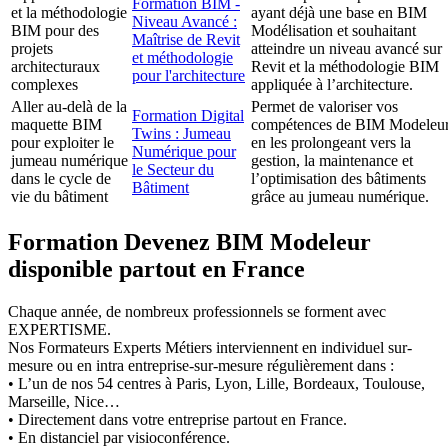
Formation BIM -
et la méthodologie
ayant déjà une base en BIM
Niveau Avancé :
BIM pour des
Modélisation et souhaitant
Maîtrise de Revit
projets
atteindre un niveau avancé sur
et méthodologie
architecturaux
Revit et la méthodologie BIM
pour l'architecture
complexes
appliquée à l’architecture.
Aller au-delà de la
Permet de valoriser vos
Formation Digital
maquette BIM
compétences de BIM Modeleu
Twins : Jumeau
pour exploiter le
en les prolongeant vers la
Numérique pour
jumeau numérique
gestion, la maintenance et
le Secteur du
dans le cycle de
l’optimisation des bâtiments
Bâtiment
vie du bâtiment
grâce au jumeau numérique.
Formation Devenez BIM Modeleur
disponible partout en France
Chaque année, de nombreux professionnels se forment avec
EXPERTISME.
Nos Formateurs Experts Métiers interviennent en individuel sur-
mesure ou en intra entreprise-sur-mesure régulièrement dans :
• L’un de nos 54 centres à Paris, Lyon, Lille, Bordeaux, Toulouse,
Marseille, Nice…
• Directement dans votre entreprise partout en France.
• En distanciel par visioconférence.