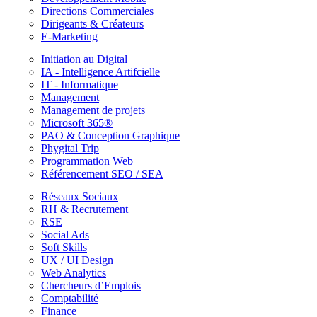
Directions Commerciales
Dirigeants & Créateurs
E-Marketing
Initiation au Digital
IA - Intelligence Artifcielle
IT - Informatique
Management
Management de projets
Microsoft 365®
PAO & Conception Graphique
Phygital Trip
Programmation Web
Référencement SEO / SEA
Réseaux Sociaux
RH & Recrutement
RSE
Social Ads
Soft Skills
UX / UI Design
Web Analytics
Chercheurs d’Emplois
Comptabilité
Finance