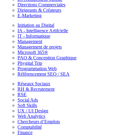
Directions Commerciales
Dirigeants & Créateurs
E-Marketing
Initiation au Digital
IA - Intelligence Artifcielle
IT - Informatique
Management
Management de projets
Microsoft 365®
PAO & Conception Graphique
Phygital Trip
Programmation Web
Référencement SEO / SEA
Réseaux Sociaux
RH & Recrutement
RSE
Social Ads
Soft Skills
UX / UI Design
Web Analytics
Chercheurs d’Emplois
Comptabilité
Finance