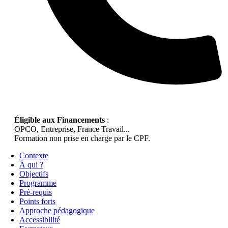
Éligible aux Financements
:
OPCO, Entreprise, France Travail...
Formation non prise en charge par le CPF.
Contexte
À qui ?
Objectifs
Programme
Pré-requis
Points forts
Approche pédagogique
Accessibilité