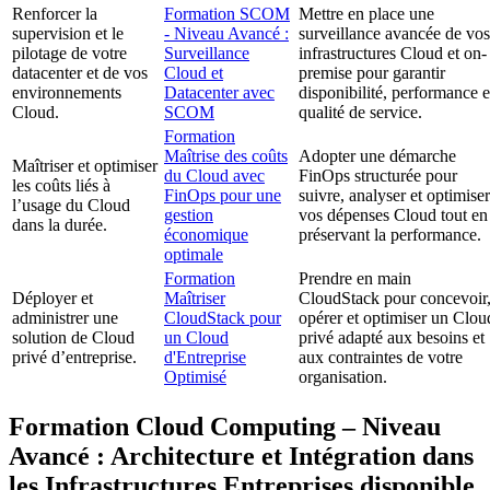
Renforcer la
Formation SCOM
Mettre en place une
supervision et le
- Niveau Avancé :
surveillance avancée de vos
pilotage de votre
Surveillance
infrastructures Cloud et on-
datacenter et de vos
Cloud et
premise pour garantir
environnements
Datacenter avec
disponibilité, performance e
Cloud.
SCOM
qualité de service.
Formation
Maîtrise des coûts
Adopter une démarche
Maîtriser et optimiser
du Cloud avec
FinOps structurée pour
les coûts liés à
FinOps pour une
suivre, analyser et optimiser
l’usage du Cloud
gestion
vos dépenses Cloud tout en
dans la durée.
économique
préservant la performance.
optimale
Formation
Prendre en main
Déployer et
Maîtriser
CloudStack pour concevoir
administrer une
CloudStack pour
opérer et optimiser un Clou
solution de Cloud
un Cloud
privé adapté aux besoins et
privé d’entreprise.
d'Entreprise
aux contraintes de votre
Optimisé
organisation.
Formation Cloud Computing – Niveau
Avancé : Architecture et Intégration dans
les Infrastructures Entreprises disponible