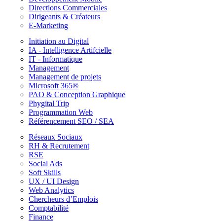
Directions Commerciales
Dirigeants & Créateurs
E-Marketing
Initiation au Digital
IA - Intelligence Artifcielle
IT - Informatique
Management
Management de projets
Microsoft 365®
PAO & Conception Graphique
Phygital Trip
Programmation Web
Référencement SEO / SEA
Réseaux Sociaux
RH & Recrutement
RSE
Social Ads
Soft Skills
UX / UI Design
Web Analytics
Chercheurs d’Emplois
Comptabilité
Finance