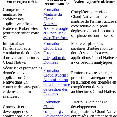
Votre enjeu métier
Valeur ajoutée obtenue
recommandée
Comprendre et
Formation
Compléter votre vision
maîtriser les
Maîtrise du
Cloud Native par une
architectures
Cloud :
maîtrise de l’infrastructure a
applicatives Cloud
Amazon,
code multi-cloud pour
Native et Kubernetes
Azure, Google
déployer vos architectures
pour moderniser votre
et OpenStack
sur plusieurs fournisseurs.
SI.
avec Terraform
Industrialiser
Formation
Mettre en place des
l’intégration et la
Cloud Data
pipelines d’intégration de
circulation de données
Fusion :
données adaptés à vos
dans vos architectures
Intégration de
applications Cloud Native e
Cloud Native.
Données
à vos besoins analytiques.
Sécuriser et protéger les
Formation
données de vos
Renforcer votre stratégie de
Cloud Rubrik :
applications Cloud
protection, sauvegarde et
Administration
Native dans un
restauration des données en
de la Plateforme
contexte de sauvegarde
complément de vos
de Gestion des
et de restauration
architectures Cloud Native.
Données
avancées.
Formation
Aller plus loin dans le
Concevoir et
Cloud
développement
développer des
computing :
d’applications Cloud Nativ
applications cloud
Développez des
optimisées, en tirant parti de