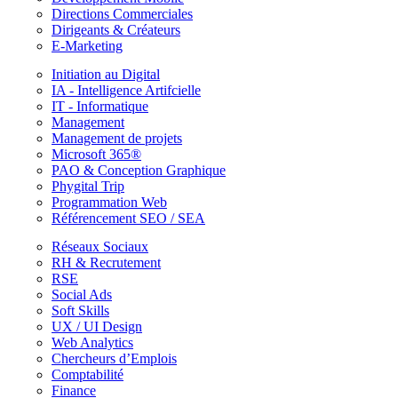
Directions Commerciales
Dirigeants & Créateurs
E-Marketing
Initiation au Digital
IA - Intelligence Artifcielle
IT - Informatique
Management
Management de projets
Microsoft 365®
PAO & Conception Graphique
Phygital Trip
Programmation Web
Référencement SEO / SEA
Réseaux Sociaux
RH & Recrutement
RSE
Social Ads
Soft Skills
UX / UI Design
Web Analytics
Chercheurs d’Emplois
Comptabilité
Finance