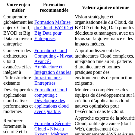
Votre enjeu
Formation
Valeur ajoutée obtenue
métier
recommandée
Comprendre
Vision stratégique et
globalement les
Formation Maîtrise
organisationnelle du Cloud, du
enjeux Cloud,
du Cloud, BYOD et
BYOD et du Big Data pour les
BYOD et Big
Big Data pour
décideurs et managers, avec un
Data au niveau
Entreprises
focus sur la gouvernance et les
entreprise
impacts métiers.
Concevoir des
Formation Cloud
Approfondissement des
architectures
Computing - Niveau
architectures Cloud complexes,
Cloud
Avancé :
intégration fine au SI, patterns
avancées et les
Architecture et
d’architecture et bonnes
intégrer à
Intégration dans les
pratiques pour des
l’infrastructure
Infrastructures
environnements de production
existante
Entreprises
exigeants.
Développer des
Formation Cloud
Montée en compétences des
applications
computing :
équipes de développement sur l
cloud natives
Développez des
création d’applications cloud
performantes et
applications cloud
natives optimisées pour
modernes
avec Quarkus
l’exécution dans le Cloud.
Approche experte de la sécurité
Renforcer
Formation Sécurité
Cloud, outillage avancé (dont
fortement la
Cloud - Niveau
Wiz), durcissement des
sécurité et la
Expert : Maîtrisez
environnements AWS et Azure