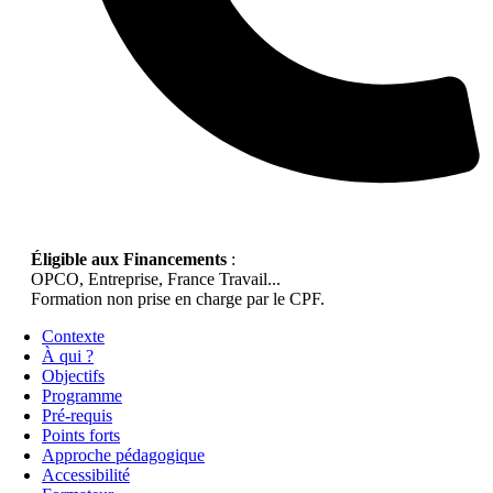
Éligible aux Financements
:
OPCO, Entreprise, France Travail...
Formation non prise en charge par le CPF.
Contexte
À qui ?
Objectifs
Programme
Pré-requis
Points forts
Approche pédagogique
Accessibilité