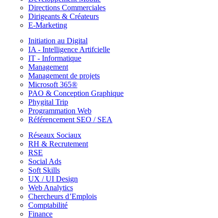
Directions Commerciales
Dirigeants & Créateurs
E-Marketing
Initiation au Digital
IA - Intelligence Artifcielle
IT - Informatique
Management
Management de projets
Microsoft 365®
PAO & Conception Graphique
Phygital Trip
Programmation Web
Référencement SEO / SEA
Réseaux Sociaux
RH & Recrutement
RSE
Social Ads
Soft Skills
UX / UI Design
Web Analytics
Chercheurs d’Emplois
Comptabilité
Finance