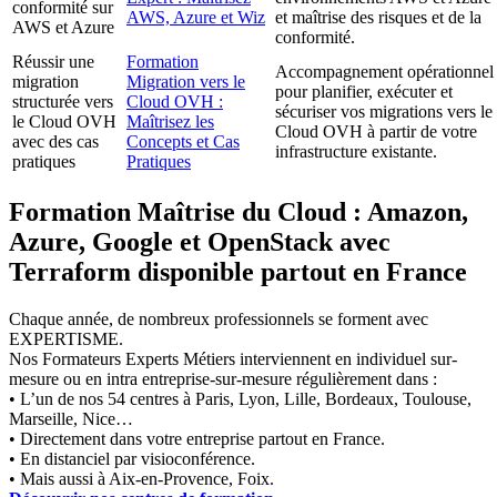
conformité sur
AWS, Azure et Wiz
et maîtrise des risques et de la
AWS et Azure
conformité.
Réussir une
Formation
Accompagnement opérationnel
migration
Migration vers le
pour planifier, exécuter et
structurée vers
Cloud OVH :
sécuriser vos migrations vers le
le Cloud OVH
Maîtrisez les
Cloud OVH à partir de votre
avec des cas
Concepts et Cas
infrastructure existante.
pratiques
Pratiques
Formation Maîtrise du Cloud : Amazon,
Azure, Google et OpenStack avec
Terraform disponible partout en France
Chaque année, de nombreux professionnels se forment avec
EXPERTISME.
Nos Formateurs Experts Métiers interviennent en individuel sur-
mesure ou en intra entreprise-sur-mesure régulièrement dans :
• L’un de nos 54 centres à Paris, Lyon, Lille, Bordeaux, Toulouse,
Marseille, Nice…
• Directement dans votre entreprise partout en France.
• En distanciel par visioconférence.
• Mais aussi à Aix-en-Provence, Foix.