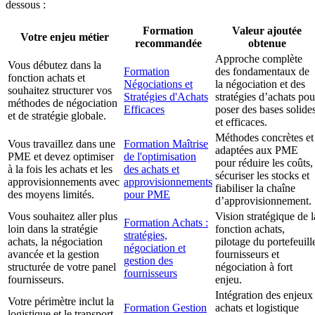
dessous :
Formation
Valeur ajoutée
Votre enjeu métier
recommandée
obtenue
Approche complète
Vous débutez dans la
Formation
des fondamentaux de
fonction achats et
Négociations et
la négociation et des
souhaitez structurer vos
Stratégies d'Achats
stratégies d’achats pou
méthodes de négociation
Efficaces
poser des bases solide
et de stratégie globale.
et efficaces.
Méthodes concrètes et
Vous travaillez dans une
Formation Maîtrise
adaptées aux PME
PME et devez optimiser
de l'optimisation
pour réduire les coûts,
à la fois les achats et les
des achats et
sécuriser les stocks et
approvisionnements avec
approvisionnements
fiabiliser la chaîne
des moyens limités.
pour PME
d’approvisionnement.
Vous souhaitez aller plus
Vision stratégique de l
Formation Achats :
loin dans la stratégie
fonction achats,
stratégies,
achats, la négociation
pilotage du portefeuill
négociation et
avancée et la gestion
fournisseurs et
gestion des
structurée de votre panel
négociation à fort
fournisseurs
fournisseurs.
enjeu.
Intégration des enjeux
Votre périmètre inclut la
Formation Gestion
achats et logistique
logistique et le transport,