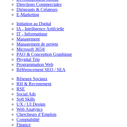
Directions Commerciales
Dirigeants & Créateurs
E-Marketing
Initiation au Digital
IA - Intelligence Artifcielle
IT - Informatique
Management
Management de projets
Microsoft 365®
PAO & Conception Graphique
Phygital Trip
Programmation Web
Référencement SEO / SEA
Réseaux Sociaux
RH & Recrutement
RSE
Social Ads
Soft Skills
UX / UI Design
Web Analytics
Chercheurs d’Emplois
Comptabilité
Finance