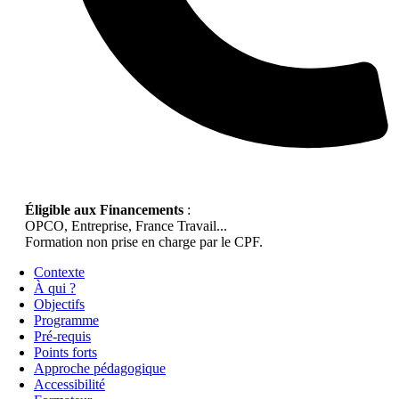
Éligible aux Financements
:
OPCO, Entreprise, France Travail...
Formation non prise en charge par le CPF.
Contexte
À qui ?
Objectifs
Programme
Pré-requis
Points forts
Approche pédagogique
Accessibilité