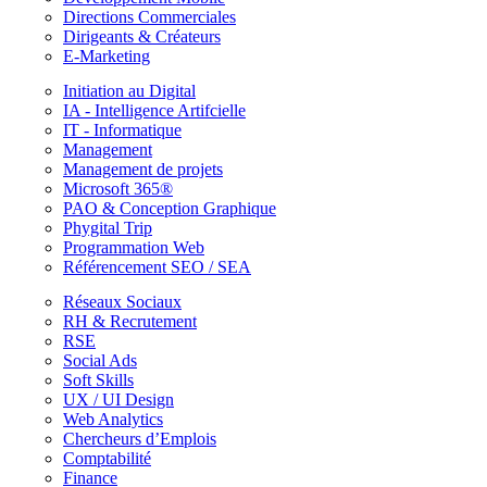
Directions Commerciales
Dirigeants & Créateurs
E-Marketing
Initiation au Digital
IA - Intelligence Artifcielle
IT - Informatique
Management
Management de projets
Microsoft 365®
PAO & Conception Graphique
Phygital Trip
Programmation Web
Référencement SEO / SEA
Réseaux Sociaux
RH & Recrutement
RSE
Social Ads
Soft Skills
UX / UI Design
Web Analytics
Chercheurs d’Emplois
Comptabilité
Finance