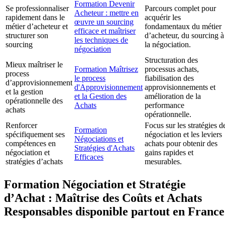
Formation Devenir
Se professionnaliser
Parcours complet pour
Acheteur : mettre en
rapidement dans le
acquérir les
œuvre un sourcing
métier d’acheteur et
fondamentaux du métier
efficace et maîtriser
structurer son
d’acheteur, du sourcing à
les techniques de
sourcing
la négociation.
négociation
Structuration des
Mieux maîtriser le
Formation Maîtrisez
processus achats,
process
le process
fiabilisation des
d’approvisionnement
d'Approvisionnement
approvisionnements et
et la gestion
et la Gestion des
amélioration de la
opérationnelle des
Achats
performance
achats
opérationnelle.
Renforcer
Focus sur les stratégies d
Formation
spécifiquement ses
négociation et les leviers
Négociations et
compétences en
achats pour obtenir des
Stratégies d'Achats
négociation et
gains rapides et
Efficaces
stratégies d’achats
mesurables.
Formation Négociation et Stratégie
d’Achat : Maîtrise des Coûts et Achats
Responsables disponible partout en France