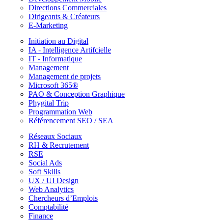
Directions Commerciales
Dirigeants & Créateurs
E-Marketing
Initiation au Digital
IA - Intelligence Artifcielle
IT - Informatique
Management
Management de projets
Microsoft 365®
PAO & Conception Graphique
Phygital Trip
Programmation Web
Référencement SEO / SEA
Réseaux Sociaux
RH & Recrutement
RSE
Social Ads
Soft Skills
UX / UI Design
Web Analytics
Chercheurs d’Emplois
Comptabilité
Finance