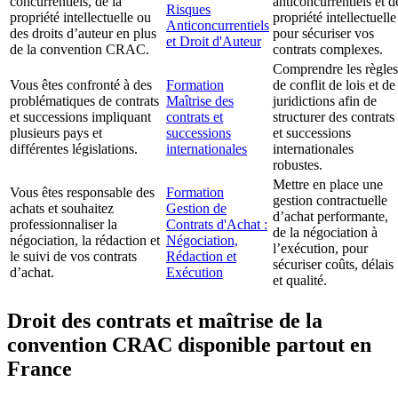
concurrentiels, de la
anticoncurrentiels et d
Risques
propriété intellectuelle ou
propriété intellectuelle
Anticoncurrentiels
des droits d’auteur en plus
pour sécuriser vos
et Droit d'Auteur
de la convention CRAC.
contrats complexes.
Comprendre les règles
Vous êtes confronté à des
Formation
de conflit de lois et de
problématiques de contrats
Maîtrise des
juridictions afin de
et successions impliquant
contrats et
structurer des contrats
plusieurs pays et
successions
et successions
différentes législations.
internationales
internationales
robustes.
Mettre en place une
Vous êtes responsable des
Formation
gestion contractuelle
achats et souhaitez
Gestion de
d’achat performante,
professionnaliser la
Contrats d'Achat :
de la négociation à
négociation, la rédaction et
Négociation,
l’exécution, pour
le suivi de vos contrats
Rédaction et
sécuriser coûts, délais
d’achat.
Exécution
et qualité.
Droit des contrats et maîtrise de la
convention CRAC disponible partout en
France