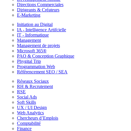
Directions Commerciales
Dirigeants & Créateurs
E-Marketing
Initiation au Digital
IA - Intelligence Artifcielle
IT - Informatique
Management
Management de projets
Microsoft 365®
PAO & Conception Graphique
Phygital Trip
Programmation Web
Référencement SEO / SEA
Réseaux Sociaux
RH & Recrutement
RSE
Social Ads
Soft Skills
UX / UI Design
Web Analytics
Chercheurs d’Emplois
Comptabilité
Finance