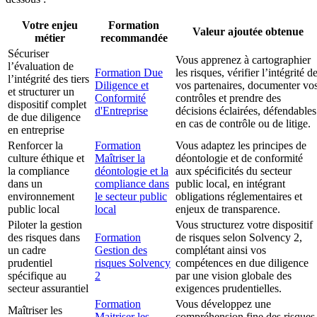
Votre enjeu
Formation
Valeur ajoutée obtenue
métier
recommandée
Sécuriser
Vous apprenez à cartographier
l’évaluation de
Formation Due
les risques, vérifier l’intégrité d
l’intégrité des tiers
Diligence et
vos partenaires, documenter vo
et structurer un
Conformité
contrôles et prendre des
dispositif complet
d'Entreprise
décisions éclairées, défendables
de due diligence
en cas de contrôle ou de litige.
en entreprise
Renforcer la
Formation
Vous adaptez les principes de
culture éthique et
Maîtriser la
déontologie et de conformité
la compliance
déontologie et la
aux spécificités du secteur
dans un
compliance dans
public local, en intégrant
environnement
le secteur public
obligations réglementaires et
public local
local
enjeux de transparence.
Piloter la gestion
Vous structurez votre dispositif
des risques dans
Formation
de risques selon Solvency 2,
un cadre
Gestion des
complétant ainsi vos
prudentiel
risques Solvency
compétences en due diligence
spécifique au
2
par une vision globale des
secteur assurantiel
exigences prudentielles.
Formation
Vous développez une
Maîtriser les
Maitriser les
compréhension fine des risques