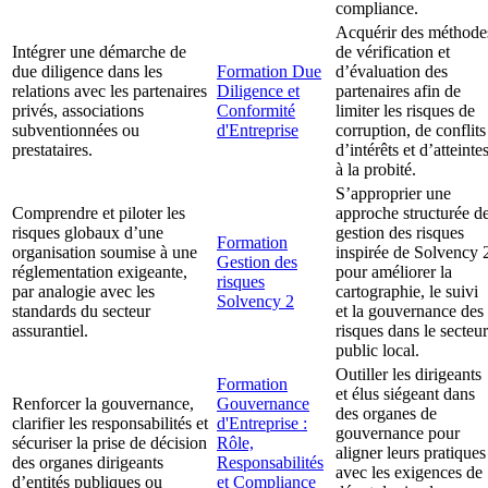
compliance.
Acquérir des méthode
Intégrer une démarche de
de vérification et
due diligence dans les
Formation Due
d’évaluation des
relations avec les partenaires
Diligence et
partenaires afin de
privés, associations
Conformité
limiter les risques de
subventionnées ou
d'Entreprise
corruption, de conflits
prestataires.
d’intérêts et d’atteinte
à la probité.
S’approprier une
Comprendre et piloter les
approche structurée d
risques globaux d’une
gestion des risques
Formation
organisation soumise à une
inspirée de Solvency 
Gestion des
réglementation exigeante,
pour améliorer la
risques
par analogie avec les
cartographie, le suivi
Solvency 2
standards du secteur
et la gouvernance des
assurantiel.
risques dans le secteur
public local.
Outiller les dirigeants
Formation
et élus siégeant dans
Renforcer la gouvernance,
Gouvernance
des organes de
clarifier les responsabilités et
d'Entreprise :
gouvernance pour
sécuriser la prise de décision
Rôle,
aligner leurs pratiques
des organes dirigeants
Responsabilités
avec les exigences de
d’entités publiques ou
et Compliance