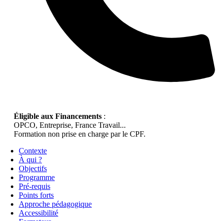
Éligible aux Financements
:
OPCO, Entreprise, France Travail...
Formation non prise en charge par le CPF.
Contexte
À qui ?
Objectifs
Programme
Pré-requis
Points forts
Approche pédagogique
Accessibilité