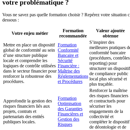
votre problématique ?
Vous ne savez pas quelle formation choisir ? Repérez votre situation c
dessous :
Formation
Valeur ajoutée
Votre enjeu métier
recommandée
obtenue
S’inspirer des
Mettre en place un dispositif
Formation
meilleures pratiques d
global de conformité au sein
Conformité
conformité bancaire
d’une structure publique
Bancaire et
(procédures, contrôles
locale et comprendre les
Sécurité
reporting) pour
logiques de contrôle utilisées
Financière :
structurer un dispositif
dans le secteur financier pour
Maîtrise des
de compliance public
renforcer la robustesse des
Réglementations
local plus sécurisé et
procédures.
et Procédures
plus traçable.
Renforcer la maîtrise
des risques financiers
Formation
Approfondir la gestion des
et contractuels pour
Optimisation
risques financiers liés aux
sécuriser les
des Garanties
projets, contrats et
engagements de la
Financières et
partenariats des entités
collectivité et
Gestion des
publiques locales.
compléter le dispositif
Risques
de déontologie et de