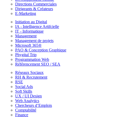
Directions Commerciales
Dirigeants & Créateurs
E-Marketing
Initiation au Digital
IA - Intelligence Artifcielle
IT - Informatique
Management
Management de projets
Microsoft 365®
PAO & Conception Graphique
Phygital Trip
Programmation Web
Référencement SEO / SEA
Réseaux Sociaux
RH & Recrutement
RSE
Social Ads
Soft Skills
UX / UI Design
Web Analytics
Chercheurs d’Emplois
Comptabilité
Finance